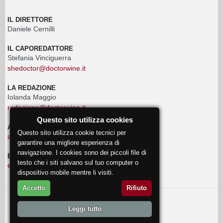
IL DIRETTORE
Daniele Cernilli
IL CAPOREDATTORE
Stefania Vinciguerra
shedoctor@doctorwine.it
LA REDAZIONE
Iolanda Maggio
redazione@doctorwine.it
Questo sito utilizza cookies
ADVERTISING
Questo sito utilizza cookie tecnici per
advertising@doctorwine.it
garantire una migliore esperienza di
navigazione. I cookies sono dei piccoli file di
EVENTI
testo che i siti salvano sul tuo computer o
eventi@doctorwine.it
dispositivo mobile mentre li visiti.
Accetto
Rifiuto
© 2018
DoctorWine
.
Leggi tutto
Chi Siamo
Autori
Contattaci
Privacy