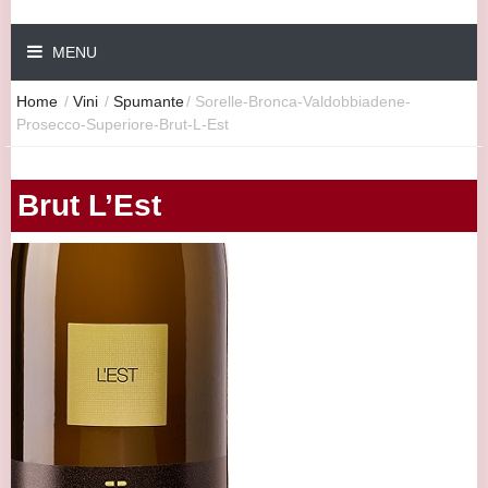
MENU
Home
/
Vini
/
Spumante
/
Sorelle-Bronca-Valdobbiadene-
Prosecco-Superiore-Brut-L-Est
Brut L’Est