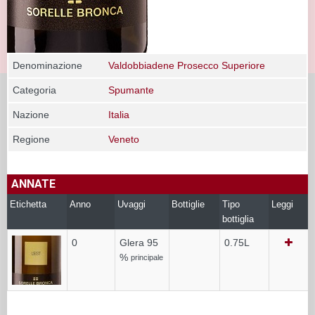
Denominazione
Valdobbiadene Prosecco Superiore
Categoria
Spumante
Nazione
Italia
Regione
Veneto
ANNATE
Etichetta
Anno
Uvaggi
Bottiglie
Tipo
Leggi
bottiglia
0
Glera 95
0.75L
%
principale