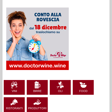
VINI
BIRRE
OLI
FOOD
RISTORANTI
PRODUTTORI