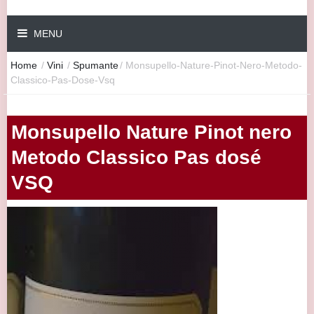
MENU
Home
/
Vini
/
Spumante
/
Monsupello-Nature-Pinot-Nero-Metodo-
Classico-Pas-Dose-Vsq
Monsupello Nature Pinot nero
Metodo Classico Pas dosé
VSQ