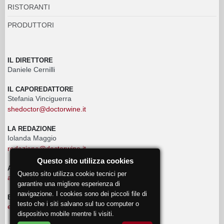
RISTORANTI
PRODUTTORI
IL DIRETTORE
Daniele Cernilli
IL CAPOREDATTORE
Stefania Vinciguerra
shedoctor@doctorwine.it
LA REDAZIONE
Iolanda Maggio
redazione@doctorwine.it
Questo sito utilizza cookies
ADVERTISING
Questo sito utilizza cookie tecnici per
advertising@doctorwine.it
garantire una migliore esperienza di
navigazione. I cookies sono dei piccoli file di
EVENTI
testo che i siti salvano sul tuo computer o
eventi@doctorwine.it
dispositivo mobile mentre li visiti.