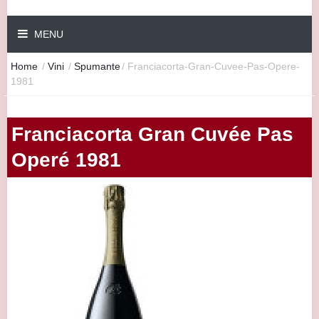
MENU
Home
/
Vini
/
Spumante
/
Franciacorta-Gran-Cuvee-Pas-Opere-
1981
Franciacorta Gran Cuvée Pas
Operé 1981