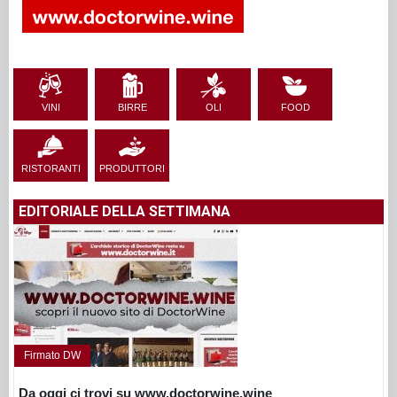
VINI
BIRRE
OLI
FOOD
RISTORANTI
PRODUTTORI
EDITORIALE DELLA SETTIMANA
Firmato DW
Da oggi ci trovi su www.doctorwine.wine