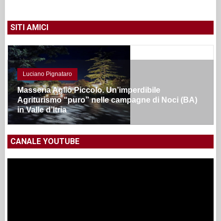
SITI AMICI
Luciano Pignataro
Masseria Aglio Piccolo. Un’imperdibile
Agriturismo “puro” nelle campagne di Noci (BA)
in Valle d’Itria
CANALE YOUTUBE