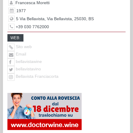
Francesca Moretti
1977
5 Via Bellavista, Via Bellavista, 25030, BS
+39 030 7762000
WEB:
Sito web
Email
bellavistawine
bellavistavino
Bellavista Franciacorta