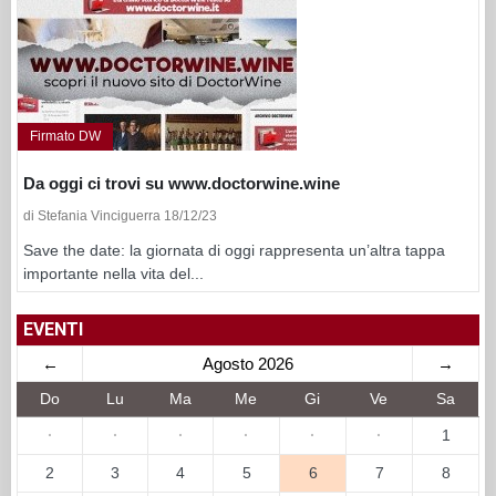
Firmato DW
Da oggi ci trovi su www.doctorwine.wine
di Stefania Vinciguerra 18/12/23
Save the date: la giornata di oggi rappresenta un’altra tappa
importante nella vita del...
EVENTI
←
Agosto 2026
→
Do
Lu
Ma
Me
Gi
Ve
Sa
·
·
·
·
·
·
1
2
3
4
5
6
7
8