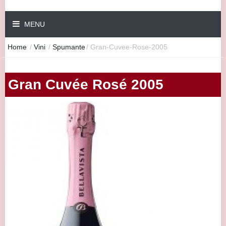
MENU
Home
/
Vini
/
Spumante
/
Gran-Cuvee-Rose-2005
Gran Cuvée Rosé 2005