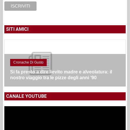
SITI AMICI
Cronache Di Gusto
Si fa presto a dire lievito madre e alveolatura: il
nostro viaggio tra le pizze degli anni ‘90
CANALE YOUTUBE