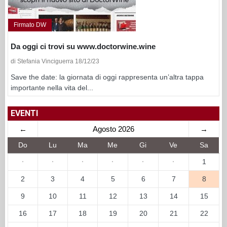
Firmato DW
Da oggi ci trovi su www.doctorwine.wine
di Stefania Vinciguerra 18/12/23
Save the date: la giornata di oggi rappresenta un’altra tappa
importante nella vita del...
EVENTI
←
Agosto 2026
→
Do
Lu
Ma
Me
Gi
Ve
Sa
·
·
·
·
·
·
1
2
3
4
5
6
7
8
9
10
11
12
13
14
15
16
17
18
19
20
21
22