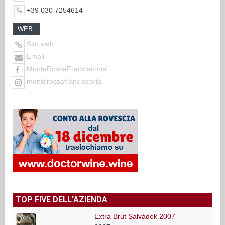
+39 030 7254614
WEB:
Sito web
Email
MonteRossaFranciacorta
monterossafranciacorta
TOP FIVE DELL'AZIENDA
Extra Brut Salvàdek 2007