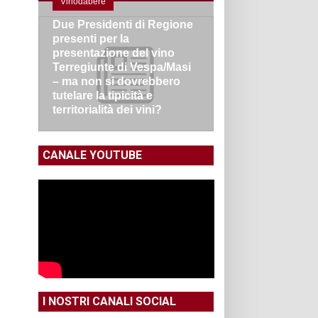
Vinodabere
Due Presidenti di Regione
presenti per la
presentazione del vino
Terregiunte di Vespa/Masi
– ma non si dovrebbero
tutelare la tipicità e
territorialità dei vini?
CANALE YOUTUBE
I NOSTRI CANALI SOCIAL