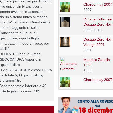
ti, che si protrae per più di 8 anni,
Chardonnay 2007
ofilo unico. Un Franciacorta
2007,
gement avviene in assenza di
ndo un sistema unico al mondo,
Vintage Collection
o da Ca’ del Bosco. Questo evita
Dosage Zéro Noir
lteriori aggiunte di solfiti,
2006, 2013,
ranciacorta più puri, più
evi. Infine, ogni bottiglia
Dosage Zéro Noir
e marcata in modo univoco, per
Vintage 2001
abilità.
2001,
LIEVITI 8 anni e 5 mesi.
SBOCCATURA Apporto in
Maurizio Zanella
0 grammi/litro.
1989
ALLA SBOCCATURA Alcool 12,5%
1999,
ità Totale 6,30 grammi/litro;
Chardonnay 2007
35 grammi/litro.
olforosa totale inferiore a 49
limite legale massimo: 185