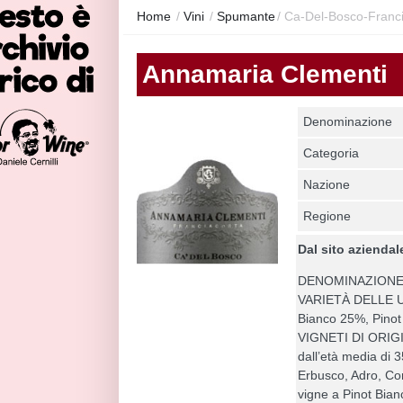
Home
/
Vini
/
Spumante
/
Ca-Del-Bosco-Franci
Annamaria Clementi
Denominazione
Categoria
Nazione
Regione
Dal sito aziendal
DENOMINAZIONE F
VARIETÀ DELLE U
Bianco 25%, Pino
VIGNETI DI ORIGI
dall’età media di 
Erbusco, Adro, Cor
vigne a Pinot Bianc