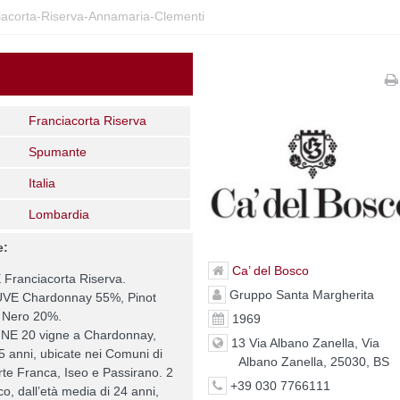
acorta-Riserva-Annamaria-Clementi
Franciacorta Riserva
Spumante
Italia
Lombardia
e:
Ca’ del Bosco
ranciacorta Riserva.
Gruppo Santa Margherita
VE Chardonnay 55%, Pinot
t Nero 20%.
1969
NE 20 vigne a Chardonnay,
13 Via Albano Zanella, Via
35 anni, ubicate nei Comuni di
Albano Zanella, 25030, BS
te Franca, Iseo e Passirano. 2
+39 030 7766111
o, dall’età media di 24 anni,