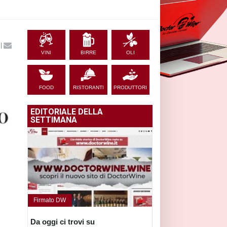
|
VINI
BIRRE
OLI
FOOD
RISTORANTI
PRODUTTORI
EDITORIALE DELLA
SETTIMANA
Firmato DW
Da oggi ci trovi su