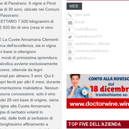
 di Passirano. 6 vigne a Pinot
WEB:
ia di 30 anni, ubicate nei Comuni
Sito web
e Passirano.
ETTARO 7.500 kilogrammi di
Email
.920 litri di vino (resa in vino:
CaDelBosco
CadelboscoITA
 La Cuvée Annamaria Clementi
cadelbosco_official
cerca dell’eccellenza, sia in vigna
cantinacadelbosco
ini base si ottengono
 mosti di primissima spremitura.
cadelbosco
alcolica avviene esclusivamente
 rovere, ottenute da legni
onati per almeno 3 anni. Qui il
pri lieviti per altri 6 mesi, durante
fermentazione malolattica. Nessun
una concessione: solo il vino
, dei 28 vini base di origine, viene
origine alla Cuvée Annamaria
ia di serbatoi volanti lo
ità, dalle botti al serbatoio di
TOP FIVE DELL'AZIENDA
lunghissimo affinamento a