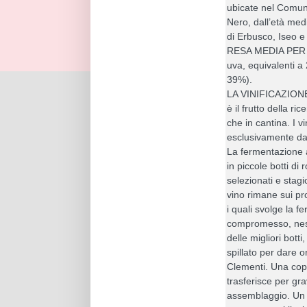
ubicate nel Comune
Nero, dall’età med
di Erbusco, Iseo 
RESA MEDIA PER 
uva, equivalenti a 2
39%).
LA VINIFICAZIONE
è il frutto della ri
che in cantina. I v
esclusivamente da
La fermentazione 
in piccole botti di
selezionati e stagi
vino rimane sui pro
i quali svolge la 
compromesso, ness
delle migliori botti
spillato per dare 
Clementi. Una copp
trasferisce per grav
assemblaggio. Un 