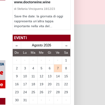
www.doctorwine.wine
di Stefania Vinciguerra 18/12/23
Save the date: la giornata di oggi
rappresenta un’altra tappa
importante nella vita del...
EVENTI
←
Agosto 2026
→
Do
Lu
Ma
Me
Gi
Ve
Sa
·
·
·
·
·
·
1
2
3
4
5
6
7
8
9
10
11
12
13
14
15
16
17
18
19
20
21
22
23
24
25
26
27
28
29
30
31
·
·
·
·
·