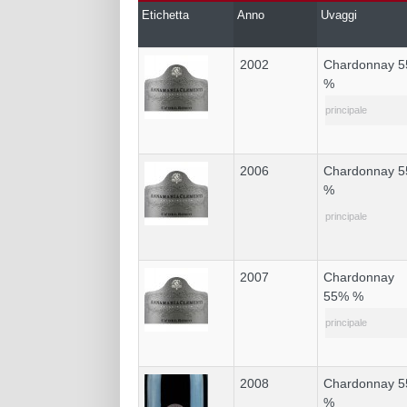
Etichetta
Anno
Uvaggi
2002
Chardonnay 5
%
principale
2006
Chardonnay 5
%
principale
2007
Chardonnay
55% %
principale
2008
Chardonnay 5
%