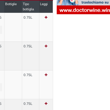
Bottiglie
Tipo
Leggi
bottiglia
5
0.75L
5
0.75L
0.75L
5
0.75L