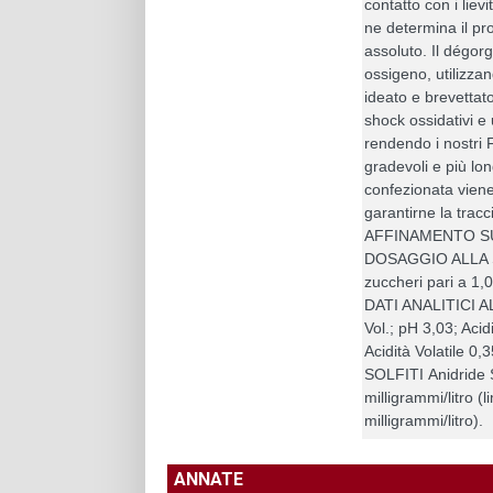
contatto con i lievi
ne determina il pr
assoluto. Il dégor
ossigeno, utilizza
ideato e brevettat
shock ossidativi e u
rendendo i nostri F
gradevoli e più long
confezionata vien
garantirne la tracci
AFFINAMENTO SUI 
DOSAGGIO ALLA 
zuccheri pari a 1,
DATI ANALITICI 
Vol.; pH 3,03; Acid
Acidità Volatile 0,
SOLFITI Anidride S
milligrammi/litro (
milligrammi/litro).
ANNATE