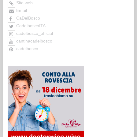
Sito web
Email
CaDelBosco
CadelboscoITA
cadelbosco_official
cantinacadelbosco
cadelbosco