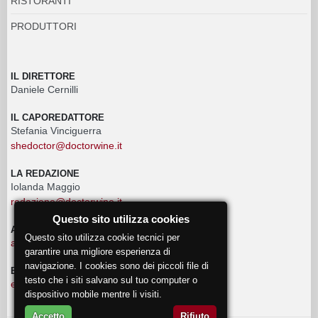
RISTORANTI
PRODUTTORI
IL DIRETTORE
Daniele Cernilli
IL CAPOREDATTORE
Stefania Vinciguerra
shedoctor@doctorwine.it
LA REDAZIONE
Iolanda Maggio
redazione@doctorwine.it
Questo sito utilizza cookies
ADVERTISING
Questo sito utilizza cookie tecnici per
advertising@doctorwine.it
garantire una migliore esperienza di
navigazione. I cookies sono dei piccoli file di
EVENTI
testo che i siti salvano sul tuo computer o
eventi@doctorwine.it
dispositivo mobile mentre li visiti.
Accetto
Rifiuto