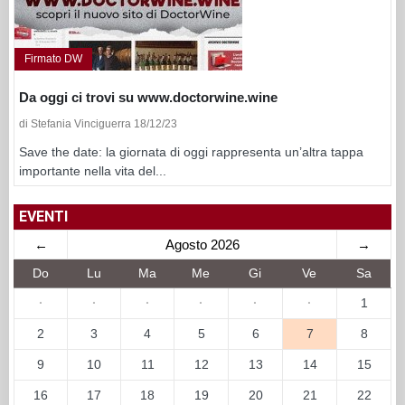
Firmato DW
Da oggi ci trovi su www.doctorwine.wine
di Stefania Vinciguerra 18/12/23
Save the date: la giornata di oggi rappresenta un’altra tappa
importante nella vita del...
EVENTI
←
Agosto 2026
→
Do
Lu
Ma
Me
Gi
Ve
Sa
·
·
·
·
·
·
1
2
3
4
5
6
7
8
9
10
11
12
13
14
15
16
17
18
19
20
21
22