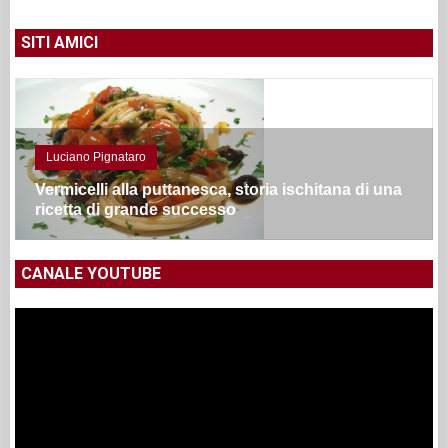
SITI AMICI
Luciano Pignataro
Vermicelli alla puttanesca, storia ischitana di una
ricetta di grande successo
CANALE YOUTUBE