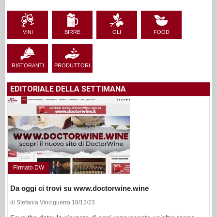
VINI
BIRRE
OLI
FOOD
RISTORANTI
PRODUTTORI
EDITORIALE DELLA SETTIMANA
Firmato DW
Da oggi ci trovi su www.doctorwine.wine
di Stefania Vinciguerra 18/12/23