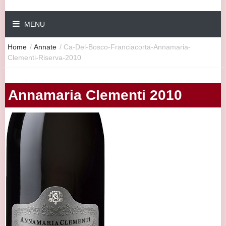
MENU
Home
/
Annate
/
Ca-Del-Bosco-Franciacorta-Annamaria-
Clementi-Riserva-2010
Annamaria Clementi 2010