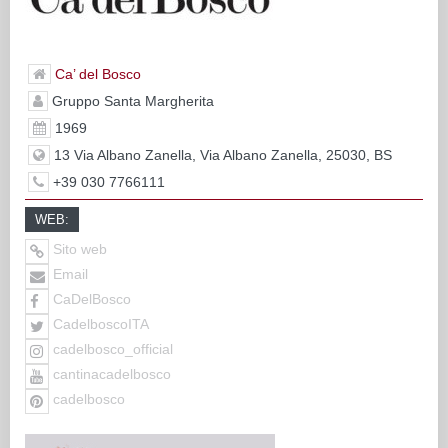
Ca’ del Bosco
Gruppo Santa Margherita
1969
13 Via Albano Zanella, Via Albano Zanella, 25030, BS
+39 030 7766111
WEB:
Sito web
Email
CaDelBosco
CadelboscoITA
cadelbosco_official
cantinacadelbosco
cadelbosco