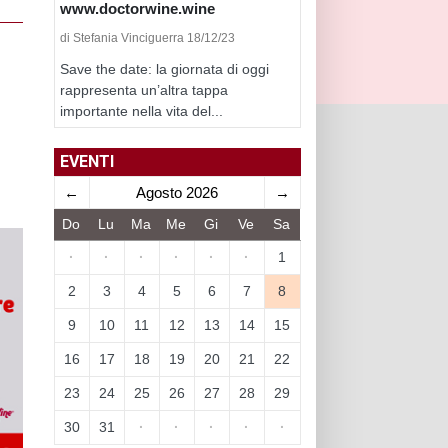
www.doctorwine.wine
di Stefania Vinciguerra 18/12/23
Save the date: la giornata di oggi
rappresenta un’altra tappa
importante nella vita del...
EVENTI
←
Agosto 2026
→
Do
Lu
Ma
Me
Gi
Ve
Sa
·
·
·
·
·
·
1
2
3
4
5
6
7
8
9
10
11
12
13
14
15
16
17
18
19
20
21
22
23
24
25
26
27
28
29
30
31
·
·
·
·
·