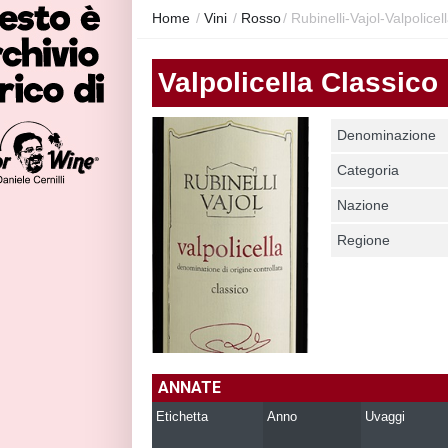
Home
/
Vini
/
Rosso
/
Rubinelli-Vajol-Valpolicel
Valpolicella Classico
Denominazione
Categoria
Nazione
Regione
ANNATE
Etichetta
Anno
Uvaggi