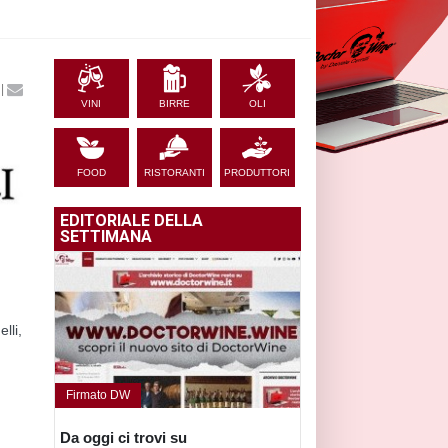
|
VINI
BIRRE
OLI
FOOD
RISTORANTI
PRODUTTORI
EDITORIALE DELLA
SETTIMANA
lli,
Firmato DW
n
Da oggi ci trovi su