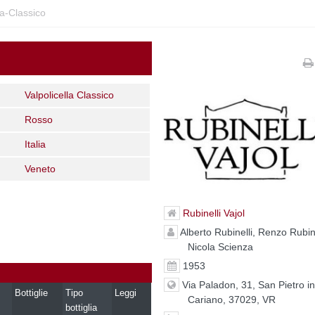
la-Classico
Valpolicella Classico
Rosso
Italia
Veneto
Rubinelli Vajol
Alberto Rubinelli, Renzo Rubine
Nicola Scienza
1953
Via Paladon, 31, San Pietro i
Bottiglie
Tipo
Leggi
Cariano, 37029, VR
bottiglia