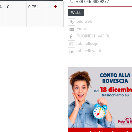
+39 045 6839277
%
0
0.75L
WEB:
Sito web
Email
RUBINELLIVAJOL
rubinellivajol
rubinelli-vajol