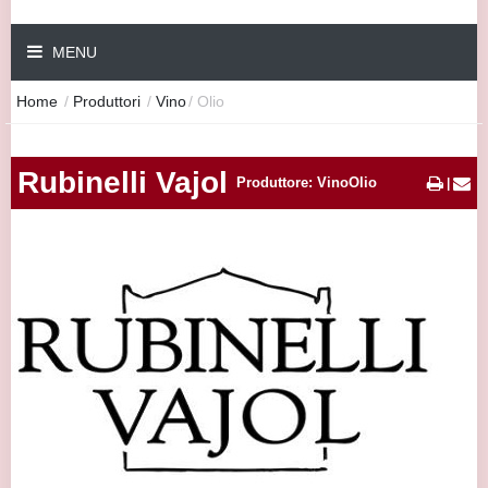
MENU
Home
/
Produttori
/
Vino
/
Olio
Rubinelli Vajol
Produttore: VinoOlio
|