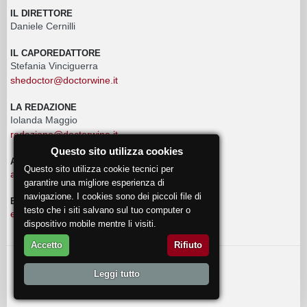
IL DIRETTORE
Daniele Cernilli
IL CAPOREDATTORE
Stefania Vinciguerra
shedoctor@doctorwine.it
LA REDAZIONE
Iolanda Maggio
redazione@doctorwine.it
Questo sito utilizza cookies
ADVERTISING
Questo sito utilizza cookie tecnici per
advertising@doctorwine.it
garantire una migliore esperienza di
navigazione. I cookies sono dei piccoli file di
EVENTI
testo che i siti salvano sul tuo computer o
eventi@doctorwine.it
dispositivo mobile mentre li visiti.
Accetto
Rifiuto
© 2018
DoctorWine
.
Leggi tutto
Chi Siamo
Autori
Contattaci
Privacy