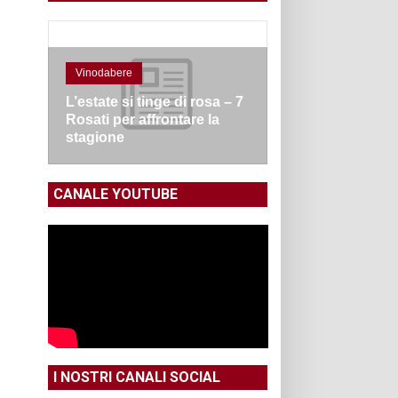
Vinodabere
L’estate si tinge di rosa – 7
Rosati per affrontare la
stagione
CANALE YOUTUBE
I NOSTRI CANALI SOCIAL