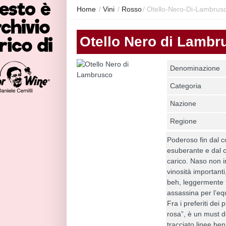
Home
/
Vini
/
Rosso
/
Otello-Nero-Di-Lambrus
Otello Nero di Lambr
Denominazione
Categoria
Nazione
Regione
Poderoso fin dal c
esuberante e dal c
carico. Naso non 
vinosità importan
beh, leggermente 
assassina per l’equ
Fra i preferiti dei 
rosa”, è un must 
tracciato linee ben 