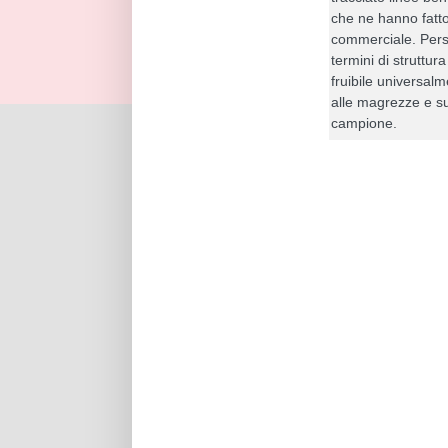
che ne hanno fatt
commerciale. Pers
termini di struttur
fruibile universalm
alle magrezze e s
campione.