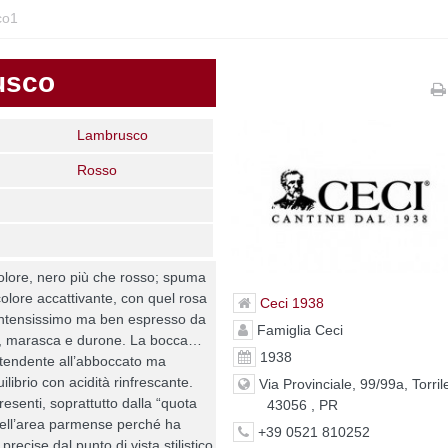
co1
usco
Lambrusco
Rosso
olore, nero più che rosso; spuma
olore accattivante, con quel rosa
Ceci 1938
intensissimo ma ben espresso da
Famiglia Ceci
ti, marasca e durone. La bocca…
1938
tendente all’abboccato ma
ilibrio con acidità rinfrescante.
Via Provinciale, 99/99a, Torril
presenti, soprattutto dalla “quota
43056 , PR
dell’area parmense perché ha
+39 0521 810252
precise dal punto di vista stilistico