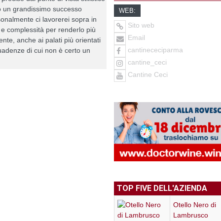
o un grandissimo successo
WEB:
onalmente ci lavorerei sopra in
Sito web
a e complessità per renderlo più
Email
ente, anche ai palati più orientati
cantinececiparma
uadenze di cui non è certo un
cantine_ceci
Cantine Ceci
TOP FIVE DELL'AZIENDA
Otello Nero di
Lambrusco