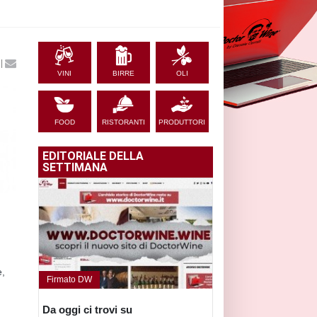
|
VINI
BIRRE
OLI
FOOD
RISTORANTI
PRODUTTORI
EDITORIALE DELLA
SETTIMANA
e,
Firmato DW
Da oggi ci trovi su