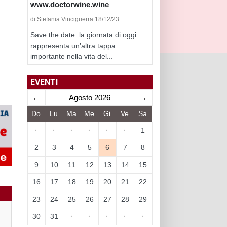
www.doctorwine.wine
di Stefania Vinciguerra 18/12/23
Save the date: la giornata di oggi
rappresenta un’altra tappa
importante nella vita del...
EVENTI
←
Agosto 2026
→
Do
Lu
Ma
Me
Gi
Ve
Sa
·
·
·
·
·
·
1
2
3
4
5
6
7
8
9
10
11
12
13
14
15
16
17
18
19
20
21
22
23
24
25
26
27
28
29
30
31
·
·
·
·
·