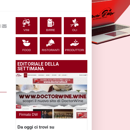
|
VINI
BIRRE
OLI
FOOD
RISTORANTI
PRODUTTORI
EDITORIALE DELLA
SETTIMANA
Firmato DW
Da oggi ci trovi su