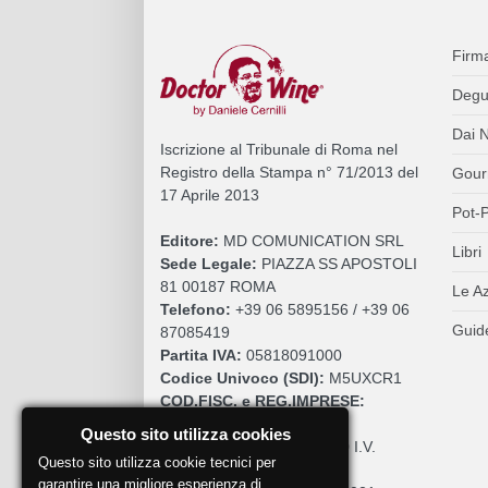
Firm
Degu
Dai N
Iscrizione al Tribunale di Roma nel
Registro della Stampa n° 71/2013 del
Gour
17 Aprile 2013
Pot-P
Editore:
MD COMUNICATION SRL
Libri
Sede Legale:
PIAZZA SS APOSTOLI
81 00187 ROMA
Le A
Telefono:
+39 06 5895156 / +39 06
Guide
87085419
Partita IVA:
05818091000
Codice Univoco (SDI):
M5UXCR1
COD.FISC. e REG.IMPRESE:
05818091000
Questo sito utilizza cookies
Cap. Sociale:
€. 10.200,00 I.V.
Questo sito utilizza cookie tecnici per
REA:
RM 930252
garantire una migliore esperienza di