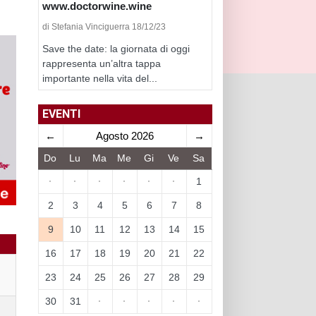
www.doctorwine.wine
di Stefania Vinciguerra 18/12/23
Save the date: la giornata di oggi
rappresenta un’altra tappa
importante nella vita del...
EVENTI
←
Agosto 2026
→
Do
Lu
Ma
Me
Gi
Ve
Sa
·
·
·
·
·
·
1
2
3
4
5
6
7
8
9
10
11
12
13
14
15
16
17
18
19
20
21
22
23
24
25
26
27
28
29
30
31
·
·
·
·
·