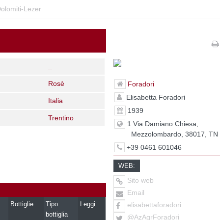
Dolomiti-Lezer
_
Rosè
Foradori
Elisabetta Foradori
Italia
1939
Trentino
1 Via Damiano Chiesa,
Mezzolombardo, 38017, TN
+39 0461 601046
WEB:
Sito web
Email
Bottiglie
Tipo
Leggi
elisabettaforadori
bottiglia
@AzAgrForadori