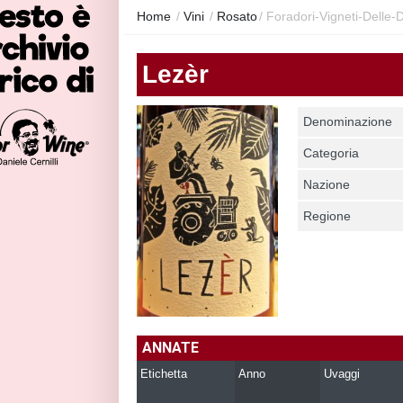
Home
/
Vini
/
Rosato
/
Foradori-Vigneti-Delle-
Lezèr
Denominazione
Categoria
Nazione
Regione
ANNATE
Etichetta
Anno
Uvaggi