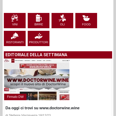
VINI
BIRRE
OLI
FOOD
RISTORANTI
PRODUTTORI
EDITORIALE DELLA SETTIMANA
Firmato DW
Da oggi ci trovi su www.doctorwine.wine
di Stefania Vinciguerra 18/12/23