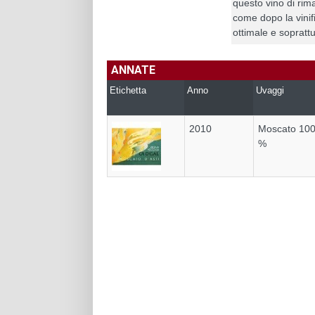
questo vino di rim
come dopo la vinif
ottimale e sopratt
ANNATE
Etichetta
Anno
Uvaggi
2010
Moscato 10
%