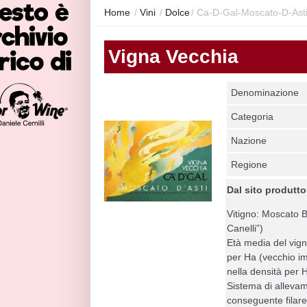
Home
/
Vini
/
Dolce
/
Ca-D-Gal-Moscato-D-Asti
Vigna Vecchia
Denominazione
Categoria
Nazione
Regione
Dal sito produtto
Vitigno: Moscato 
Canelli”)
Età media del vign
per Ha (vecchio im
nella densità per 
Sistema di alleva
conseguente filare