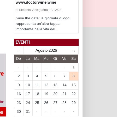
www.doctorwine.wine
di Stefania Vinciguerra 18/12/23
Save the date: la giornata di oggi
rappresenta un’altra tappa
importante nella vita del...
EVENTI
←
Agosto 2026
→
Do
Lu
Ma
Me
Gi
Ve
Sa
·
·
·
·
·
·
1
2
3
4
5
6
7
8
9
10
11
12
13
14
15
16
17
18
19
20
21
22
23
24
25
26
27
28
29
30
31
·
·
·
·
·