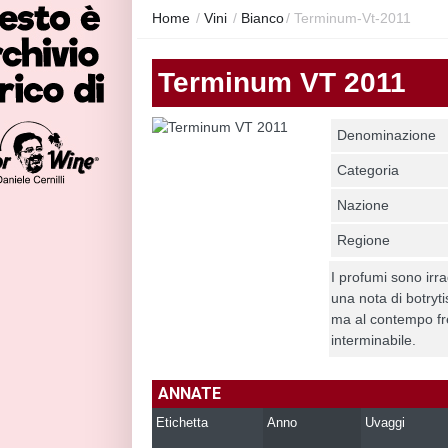
Home
/
Vini
/
Bianco
/
Terminum-Vt-2011
Terminum VT 2011
Denominazione
Categoria
Nazione
Regione
I profumi sono irra
una nota di botryt
ma al contempo fr
interminabile.
ANNATE
Etichetta
Anno
Uvaggi