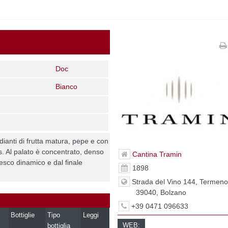
Doc
Bianco
dianti di frutta matura, pepe e con
is. Al palato è concentrato, denso
Cantina Tramin
esco dinamico e dal finale
1898
Strada del Vino 144, Termeno
39040, Bolzano
+39 0471 096633
Bottiglie
Tipo
Leggi
WEB:
bottiglia