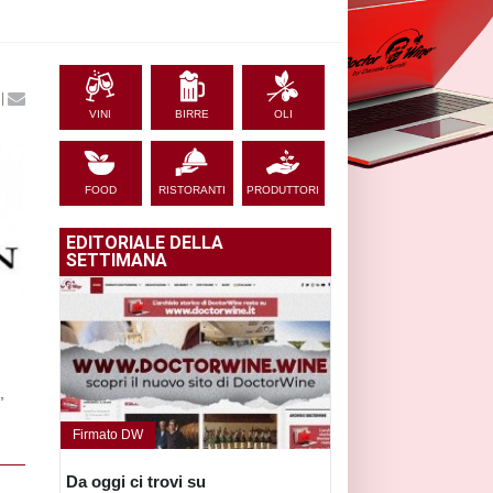
|
VINI
BIRRE
OLI
FOOD
RISTORANTI
PRODUTTORI
EDITORIALE DELLA
SETTIMANA
,
Firmato DW
Da oggi ci trovi su