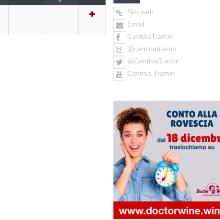
Sito web
Email
CantinaTramin
@cantinatramin
@CantinaTramin
Cantina Tramin