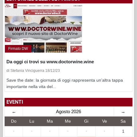
Firmato DW
Da oggi ci trovi su www.doctorwine.wine
di Stefania Vinciguerra 18/12/23
Save the date: la giornata di oggi rappresenta un’altra tappa
importante nella vita del...
EVENTI
←
Agosto 2026
→
Do
Lu
Ma
Me
Gi
Ve
Sa
·
·
·
·
·
·
1