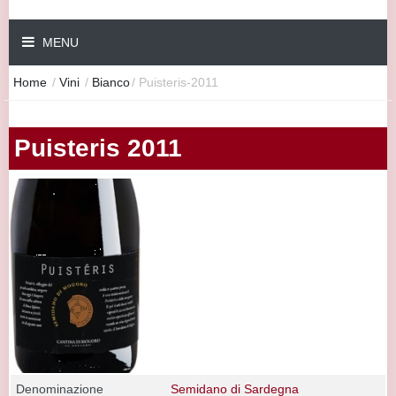
MENU
Home
/
Vini
/
Bianco
/
Puisteris-2011
Puisteris 2011
Denominazione
Semidano di Sardegna