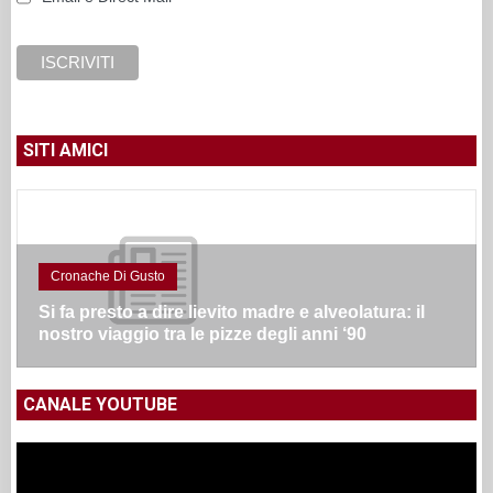
SITI AMICI
Cronache Di Gusto
Si fa presto a dire lievito madre e alveolatura: il
nostro viaggio tra le pizze degli anni ‘90
CANALE YOUTUBE