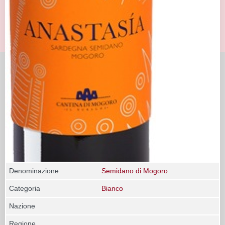
Denominazione
Semidano di Mogoro
Categoria
Bianco
Nazione
Regione