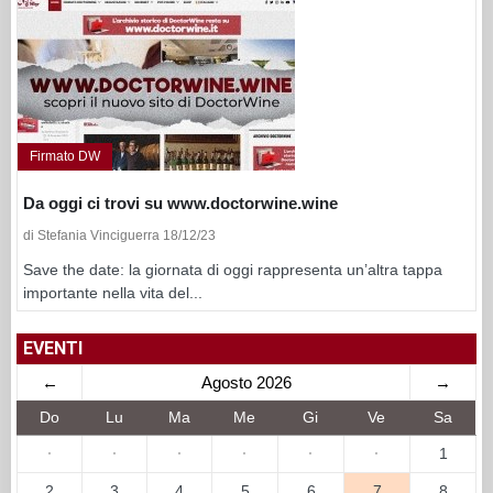
Firmato DW
Da oggi ci trovi su www.doctorwine.wine
di Stefania Vinciguerra 18/12/23
Save the date: la giornata di oggi rappresenta un’altra tappa
importante nella vita del...
EVENTI
←
Agosto 2026
→
Do
Lu
Ma
Me
Gi
Ve
Sa
·
·
·
·
·
·
1
2
3
4
5
6
7
8