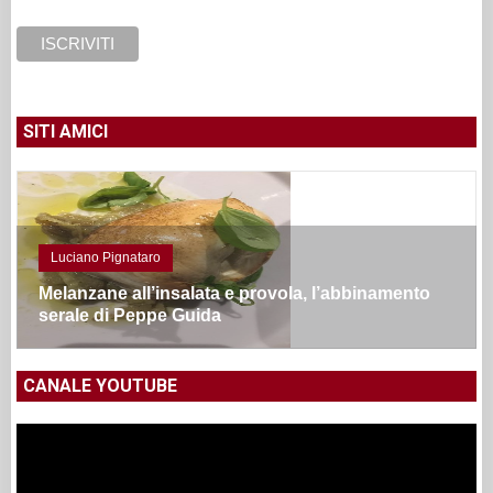
SITI AMICI
Luciano Pignataro
Melanzane all’insalata e provola, l’abbinamento
serale di Peppe Guida
CANALE YOUTUBE