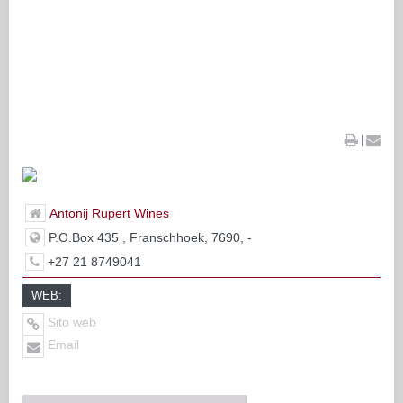
|
Antonij Rupert Wines
P.O.Box 435 , Franschhoek, 7690, -
+27 21 8749041
WEB:
Sito web
Email