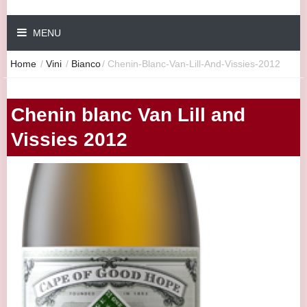
MENU
Home
/
Vini
/
Bianco
/
Chenin-Blanc-Van-Lill-And-Vissies-2012
Chenin blanc Van Lill and
Vissies 2012