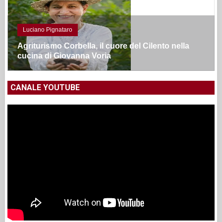
Luciano Pignataro
Agriturismo Corbella, il cuore del Cilento nella
cucina di Giovanna Voria
CANALE YOUTUBE