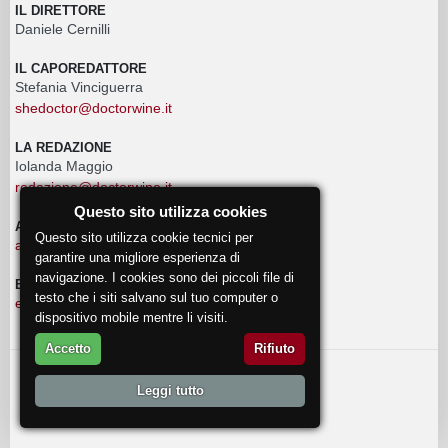
IL DIRETTORE
Daniele Cernilli
IL CAPOREDATTORE
Stefania Vinciguerra
shedoctor@doctorwine.it
LA REDAZIONE
Iolanda Maggio
redazione@doctorwine.it
Questo sito utilizza cookies
ADVERTISING
Questo sito utilizza cookie tecnici per
advertising@doctorwine.it
garantire una migliore esperienza di
navigazione. I cookies sono dei piccoli file di
EVENTI
testo che i siti salvano sul tuo computer o
eventi@doctorwine.it
dispositivo mobile mentre li visiti.
Accetto
Rifiuto
© 2018
DoctorWine
.
Leggi tutto
Chi Siamo
Autori
Contattaci
Privacy