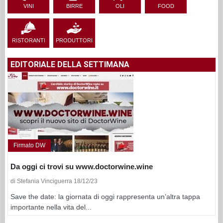
VINI
BIRRE
OLI
FOOD
RISTORANTI
PRODUTTORI
EDITORIALE DELLA SETTIMANA
Firmato DW
Da oggi ci trovi su www.doctorwine.wine
di Stefania Vinciguerra 18/12/23
Save the date: la giornata di oggi rappresenta un’altra tappa
importante nella vita del...