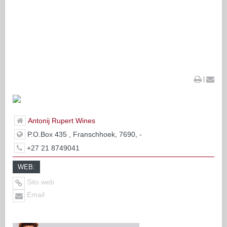
|
Antonij Rupert Wines
P.O.Box 435 , Franschhoek, 7690, -
+27 21 8749041
WEB:
Sito web
Email