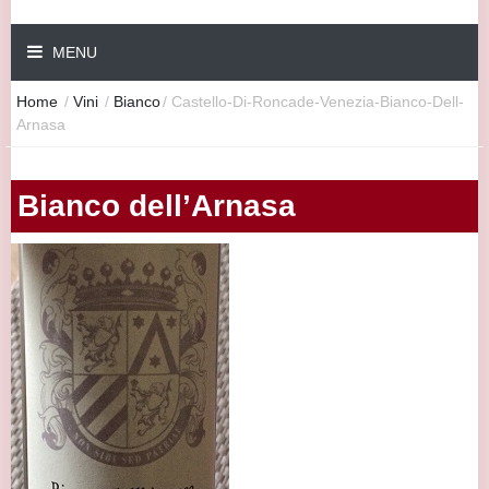
MENU
Home
/
Vini
/
Bianco
/
Castello-Di-Roncade-Venezia-Bianco-Dell-
Arnasa
Bianco dell’Arnasa