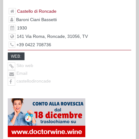
Castello di Roncade
Baroni Ciani Bassetti
1930
141 Via Roma, Roncade, 31056, TV
+39 0422 708736
WEB:
Sito web
Email
castellodironcade