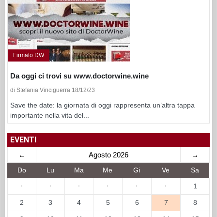
Firmato DW
Da oggi ci trovi su www.doctorwine.wine
di Stefania Vinciguerra 18/12/23
Save the date: la giornata di oggi rappresenta un’altra tappa
importante nella vita del...
EVENTI
←
Agosto 2026
→
Do
Lu
Ma
Me
Gi
Ve
Sa
·
·
·
·
·
·
1
2
3
4
5
6
7
8