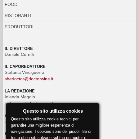
FOOD
RISTORANTI
PRODUTTORI
IL DIRETTORE
Daniele Cernilli
IL CAPOREDATTORE
Stefania Vinciguerra
shedoctor@doctorwine.it
LA REDAZIONE
Iolanda Maggio
redazione@doctorwine.it
Questo sito utilizza cookies
ADVERTISING
Questo sito utilizza cookie tecnici per
advertising@doctorwine.it
garantire una migliore esperienza di
navigazione. I cookies sono dei piccoli file di
EVENTI
testo che i siti salvano sul tuo computer o