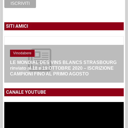
SITI AMICI
Vinodabere
LE MONDIAL DES VINS BLANCS STRASBOURG
rinviato al 18 e 19 OTTOBRE 2020 – ISCRIZIONE
CAMPIONI FINO AL PRIMO AGOSTO
CANALE YOUTUBE