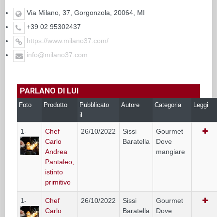
Via Milano, 37, Gorgonzola, 20064, MI
+39 02 95302437
https://www.milano37.com/
info@milano37.com
PARLANO DI LUI
Foto
Prodotto
Pubblicato
Autore
Categoria
Leggi
il
1-
Chef
26/10/2022
Sissi
Gourmet
Carlo
Baratella
Dove
Andrea
mangiare
Pantaleo,
istinto
primitivo
1-
Chef
26/10/2022
Sissi
Gourmet
Carlo
Baratella
Dove