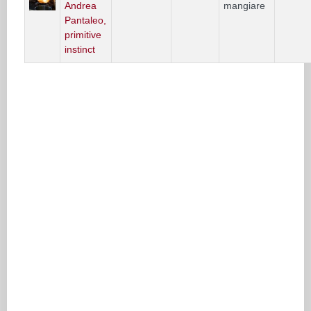
Andrea
mangiare
Pantaleo,
primitive
instinct