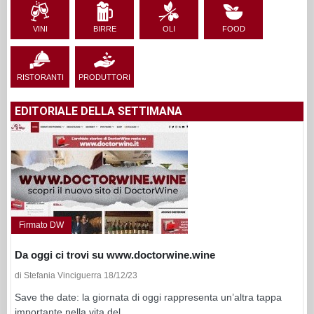
VINI
BIRRE
OLI
FOOD
RISTORANTI
PRODUTTORI
EDITORIALE DELLA SETTIMANA
Firmato DW
Da oggi ci trovi su www.doctorwine.wine
di Stefania Vinciguerra 18/12/23
Save the date: la giornata di oggi rappresenta un’altra tappa
importante nella vita del...