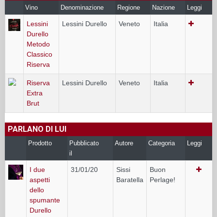
Vino
Denominazione
Regione
Nazione
Leggi
Lessini
Lessini Durello
Veneto
Italia
Durello
Metodo
Classico
Riserva
Riserva
Lessini Durello
Veneto
Italia
Extra
Brut
PARLANO DI LUI
Prodotto
Pubblicato
Autore
Categoria
Leggi
il
I due
31/01/20
Sissi
Buon
aspetti
Baratella
Perlage!
dello
spumante
Durello