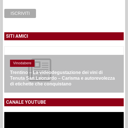
SITI AMICI
Vinodabere
Trentino – La videodegustazione dei vini di
Tenuta San Leonardo – Carisma e autorevolezza
di etichette che conquistano
CANALE YOUTUBE