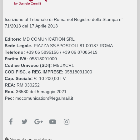
Iscrizione al Tribunale di Roma nel Registro della Stampa n°
71/2013 del 17 Aprile 2013
Editore:
MD COMUNICATION SRL
Sede Legale:
PIAZZA SS APOSTOLI 81 00187 ROMA
Telefono:
+39 06 5895156 / +39 06 87085419
Partita IVA:
05818091000
Codice Univoco (SDI):
M5UXCR1
COD.FISC. e REG.IMPRESE:
05818091000
Cap. Sociale:
€. 10.200,00 I.V.
REA:
RM 930252
Roc:
36580 del 5 maggio 2021
Pec:
mdcomunication@legalmail.it
Segnala un problema