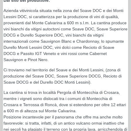
Dal sito del produttore:
Azienda vitivinicola situata nella zona del Soave DOC e dei Monti
Lessini DOC, si caratterizza per la produzione di vini di qualità,
provenienti dal Monte Calvarina a 600 m s.l.m. La cantina produce
vini bianchi da vitigni autoctoni come Soave DOC, Soave Superiore
DOCG e Durello Superiore DOC, vini bianchi da vitigni
internazionali come Sauvignon Blanc e Chardonnay, lo spumante
Durello Monti Lessini DOC, vini dolci come Recioto di Soave
DOCG e Passito IGT Veneto e vini rossi come Cabernet
Sauvignon e Pinot Nero.
Ci troviamo nel territorio del Soave e dei Monti Lessini, (zona di
produzione del Soave DOC, Soave Superiore DOCG, Recioto di
Soave DOCG e del Durello DOC Monti Lessini).
La cantina si trova in località Pergola di Montecchia di Crosara,
mentre i vigneti sono dislocati tra i comuni di Montecchia di
Crosara e Terrossa di Roncà, dove si estendono per oltre 12 ettari
a 600 m di altezza sul Monte Calvarina.
Posizione incantevole per il panorama che offre ma anche molto
favorevole: si tratta, infatti, di un antico vulcano ormai inattivo che
nei secoli ha plagiato il terreno con la propria lava, arricchendola di