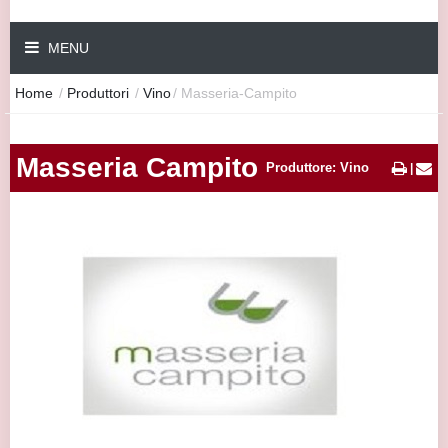
MENU
Home
/
Produttori
/
Vino
/
Masseria-Campito
Masseria Campito
Produttore: Vino
|