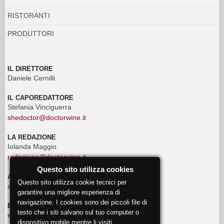
RISTORANTI
PRODUTTORI
IL DIRETTORE
Daniele Cernilli
IL CAPOREDATTORE
Stefania Vinciguerra
shedoctor@doctorwine.it
LA REDAZIONE
Iolanda Maggio
redazione@doctorwine.it
Questo sito utilizza cookies
ADVERTISING
Questo sito utilizza cookie tecnici per
advertising@doctorwine.it
garantire una migliore esperienza di
navigazione. I cookies sono dei piccoli file di
EVENTI
testo che i siti salvano sul tuo computer o
eventi@doctorwine.it
dispositivo mobile mentre li visiti.