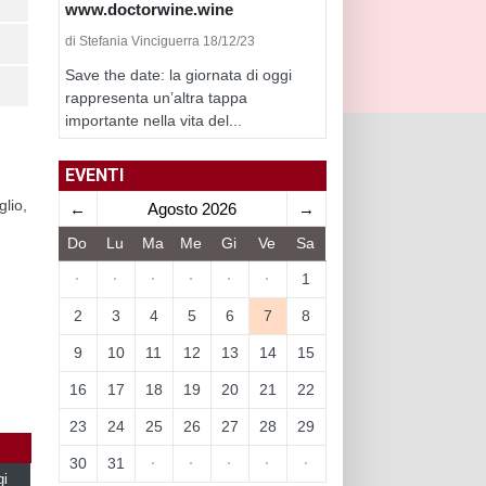
www.doctorwine.wine
di Stefania Vinciguerra 18/12/23
Save the date: la giornata di oggi
rappresenta un’altra tappa
importante nella vita del...
EVENTI
glio,
←
Agosto 2026
→
Do
Lu
Ma
Me
Gi
Ve
Sa
·
·
·
·
·
·
1
2
3
4
5
6
7
8
9
10
11
12
13
14
15
16
17
18
19
20
21
22
23
24
25
26
27
28
29
30
31
·
·
·
·
·
gi