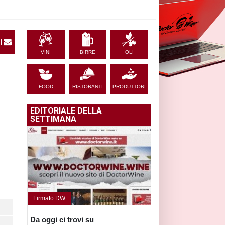
|
VINI
BIRRE
OLI
FOOD
RISTORANTI
PRODUTTORI
EDITORIALE DELLA
SETTIMANA
Firmato DW
Da oggi ci trovi su