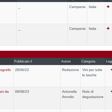
_
Campania
Italia
_
Campania
Italia
Pubblicato il
Autore
Categoria
Leg
lagrello
28/06/22
Redazione
Vini per tutte
le tasche
ani da
08/08/23
Antonella
Note di
Amodio
degustazione