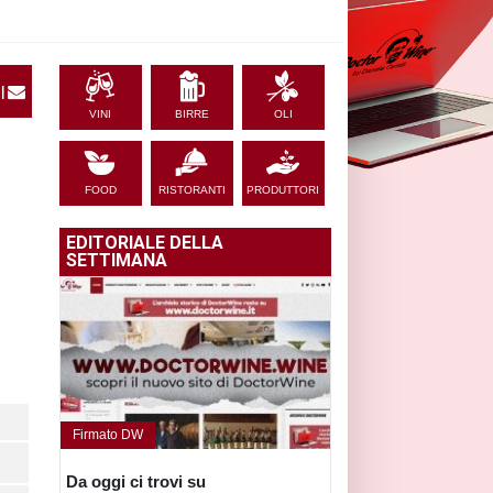
|
VINI
BIRRE
OLI
FOOD
RISTORANTI
PRODUTTORI
EDITORIALE DELLA
SETTIMANA
Firmato DW
Da oggi ci trovi su