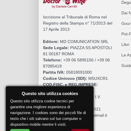
Degu
Dai N
Iscrizione al Tribunale di Roma nel
Registro della Stampa n° 71/2013 del
Gour
17 Aprile 2013
Pot-P
Editore:
MD COMUNICATION SRL
Libri
Sede Legale:
PIAZZA SS APOSTOLI
81 00187 ROMA
Le A
Telefono:
+39 06 5895156 / +39 06
Guide
87085419
Partita IVA:
05818091000
Codice Univoco (SDI):
M5UXCR1
COD.FISC. e REG.IMPRESE:
05818091000
Questo sito utilizza cookies
Cap. Sociale:
€. 10.200,00 I.V.
Questo sito utilizza cookie tecnici per
REA:
RM 930252
garantire una migliore esperienza di
Roc:
36580 del 5 maggio 2021
navigazione. I cookies sono dei piccoli file di
Pec:
mdcomunication@legalmail.it
testo che i siti salvano sul tuo computer o
dispositivo mobile mentre li visiti.