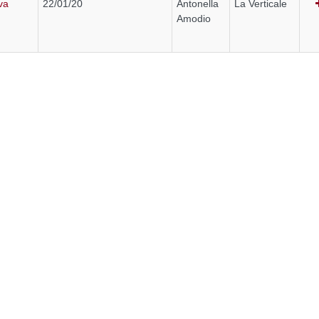
uva
22/01/20
Antonella
La Verticale
Amodio