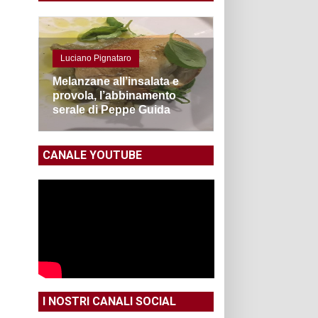
Luciano Pignataro
Melanzane all’insalata e
provola, l’abbinamento
serale di Peppe Guida
CANALE YOUTUBE
I NOSTRI CANALI SOCIAL