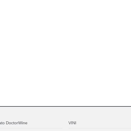
ato DoctorWine
VINI