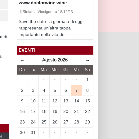
www.doctorwine.wine
di Stefania Vinciguerra 18/12/23
Save the date: la giornata di oggi
rappresenta un’altra tappa
importante nella vita del...
d di
EVENTI
a
←
Agosto 2026
→
Do
Lu
Ma
Me
Gi
Ve
Sa
·
·
·
·
·
·
1
2
3
4
5
6
7
8
9
10
11
12
13
14
15
16
17
18
19
20
21
22
23
24
25
26
27
28
29
30
31
·
·
·
·
·
gi