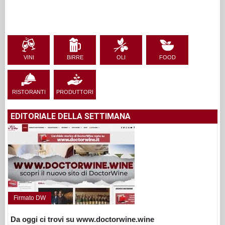
VINI
BIRRE
OLI
FOOD
RISTORANTI
PRODUTTORI
EDITORIALE DELLA SETTIMANA
Firmato DW
Da oggi ci trovi su www.doctorwine.wine