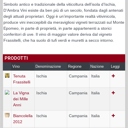
Simbolo antico e tradizionale della viticoltura dellʼisola dʼIschia,
D’Ambra Vini esiste da ben più di un secolo, fondata dagli antenati
degli attuali proprietari. Oggi è unʼimportante realtà vitivinicola,
produce vini ineccepibili da meravigliosi vigneti terrazzati sul Monte
Epomeo, in parte di proprietà, in parte appartenenti a storici
conferitori di uve. Il vino di maggior valore deriva dal vigneto
Frassitelli, che ha suolo di tufi verdi e muretti a secco intorno.
PRODOTTI
Vino
Denominazione
Regione
Nazione
Leggi
Tenuta
Ischia
Campania
Italia
Frassitelli
La Vigna
Ischia
Campania
Italia
dei Mille
Anni
Biancolella
Ischia
Campania
Italia
2012