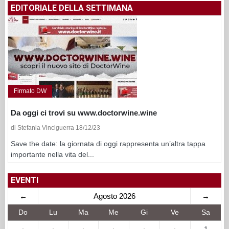
EDITORIALE DELLA SETTIMANA
Firmato DW
Da oggi ci trovi su www.doctorwine.wine
di Stefania Vinciguerra 18/12/23
Save the date: la giornata di oggi rappresenta un’altra tappa
importante nella vita del...
EVENTI
←
Agosto 2026
→
Do
Lu
Ma
Me
Gi
Ve
Sa
·
·
·
·
·
·
1