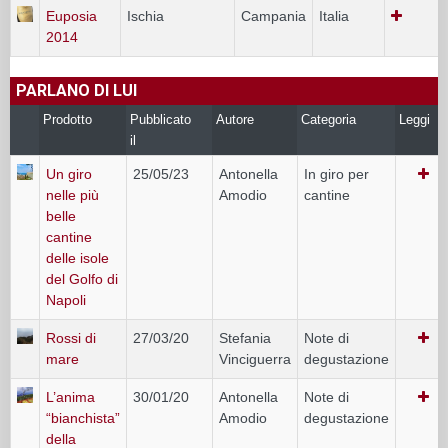
Euposia
Ischia
Campania
Italia
2014
PARLANO DI LUI
Prodotto
Pubblicato
Autore
Categoria
Leggi
il
Un giro
25/05/23
Antonella
In giro per
nelle più
Amodio
cantine
belle
cantine
delle isole
del Golfo di
Napoli
Rossi di
27/03/20
Stefania
Note di
mare
Vinciguerra
degustazione
L’anima
30/01/20
Antonella
Note di
“bianchista”
Amodio
degustazione
della