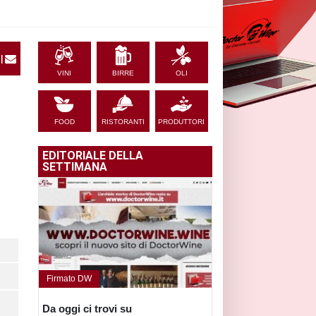
|
VINI
BIRRE
OLI
FOOD
RISTORANTI
PRODUTTORI
EDITORIALE DELLA
SETTIMANA
Firmato DW
Da oggi ci trovi su