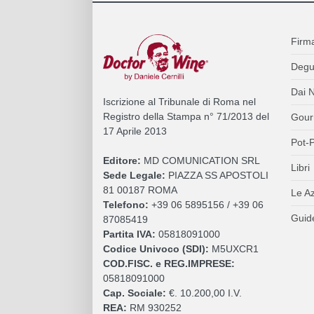
Firm
Degu
Dai N
Iscrizione al Tribunale di Roma nel
Registro della Stampa n° 71/2013 del
Gour
17 Aprile 2013
Pot-P
Editore:
MD COMUNICATION SRL
Libri
Sede Legale:
PIAZZA SS APOSTOLI
81 00187 ROMA
Le A
Telefono:
+39 06 5895156 / +39 06
Guide
87085419
Partita IVA:
05818091000
Codice Univoco (SDI):
M5UXCR1
COD.FISC. e REG.IMPRESE:
05818091000
Cap. Sociale:
€. 10.200,00 I.V.
REA:
RM 930252