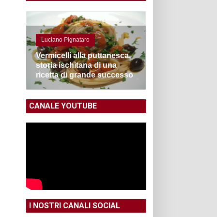
Luciano Pignataro
Vermicelli alla puttanesca,
storia ischitana di una
ricetta di grande successo
CANALE YOUTUBE
I NOSTRI CANALI SOCIAL