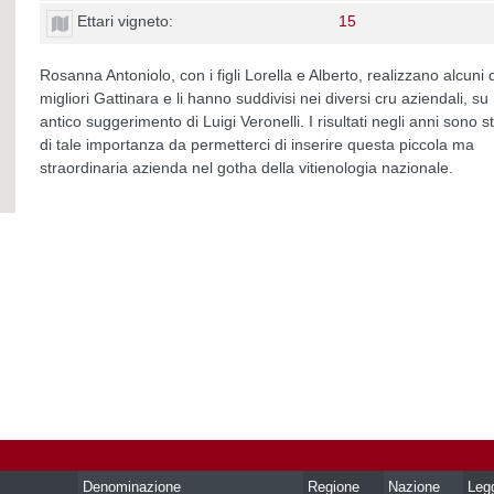
Ettari vigneto:
15
Rosanna Antoniolo, con i figli Lorella e Alberto, realizzano alcuni 
migliori Gattinara e li hanno suddivisi nei diversi cru aziendali, su
antico suggerimento di Luigi Veronelli. I risultati negli anni sono st
di tale importanza da permetterci di inserire questa piccola ma
straordinaria azienda nel gotha della vitienologia nazionale.
Denominazione
Regione
Nazione
Leg