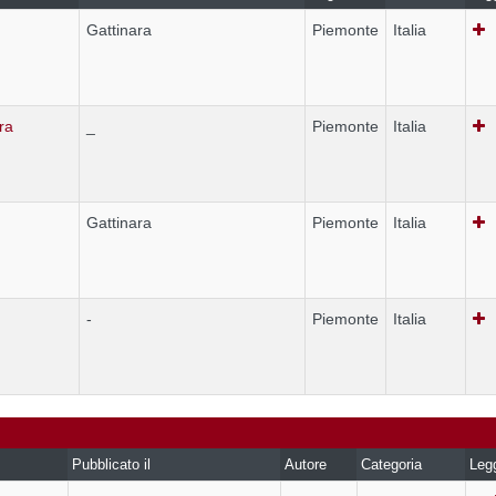
Gattinara
Piemonte
Italia
ra
_
Piemonte
Italia
Gattinara
Piemonte
Italia
-
Piemonte
Italia
Pubblicato il
Autore
Categoria
Leg