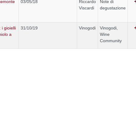
 Piemonte
03/05/18
Riccardo
Note di
Viscardi
degustazione
 gioielli
31/10/19
Vinogodi
Vinogodi,
niolo a
Wine
Community