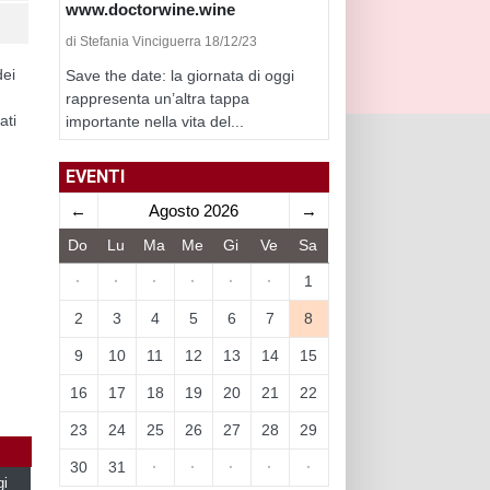
www.doctorwine.wine
di Stefania Vinciguerra 18/12/23
dei
Save the date: la giornata di oggi
rappresenta un’altra tappa
ati
importante nella vita del...
EVENTI
←
Agosto 2026
→
Do
Lu
Ma
Me
Gi
Ve
Sa
·
·
·
·
·
·
1
2
3
4
5
6
7
8
9
10
11
12
13
14
15
16
17
18
19
20
21
22
23
24
25
26
27
28
29
30
31
·
·
·
·
·
gi