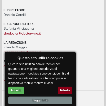
IL DIRETTORE
Daniele Cernilli
IL CAPOREDATTORE
Stefania Vinciguerra
shedoctor@doctorwine.it
LA REDAZIONE
Iolanda Maggio
redazione@doctorwine.it
Questo sito utilizza cookies
ADVERTISING
Questo sito utilizza cookie tecnici per
advertising@doctorwine.it
garantire una migliore esperienza di
navigazione. I cookies sono dei piccoli file di
EVENTI
testo che i siti salvano sul tuo computer o
eventi@doctorwine.it
dispositivo mobile mentre li visiti.
Accetto
Rifiuto
© 2018
DoctorWine
.
Leggi tutto
Chi Siamo
Autori
Contattaci
Privacy