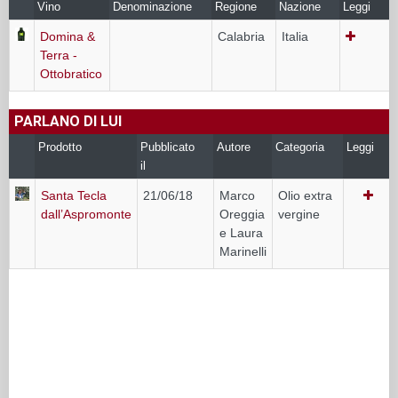
Vino
Denominazione
Regione
Nazione
Leggi
Domina &
Calabria
Italia
Terra -
Ottobratico
PARLANO DI LUI
Prodotto
Pubblicato
Autore
Categoria
Leggi
il
Santa Tecla
21/06/18
Marco
Olio extra
dall’Aspromonte
Oreggia
vergine
e Laura
Marinelli