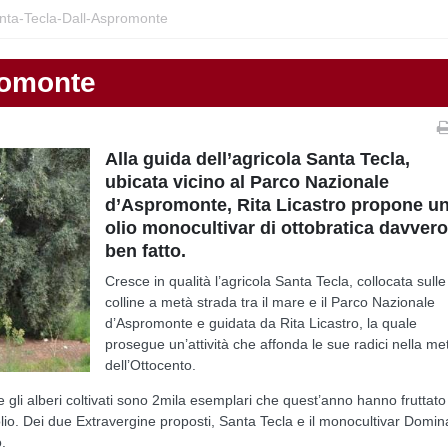
nta-Tecla-Dall-Aspromonte
romonte
Alla guida dell’agricola Santa Tecla,
ubicata vicino al Parco Nazionale
d’Aspromonte, Rita Licastro propone u
olio monocultivar di ottobratica davver
ben fatto.
Cresce in qualità l’agricola Santa Tecla, collocata sulle
colline a metà strada tra il mare e il Parco Nazionale
d’Aspromonte e guidata da Rita Licastro, la quale
prosegue un’attività che affonda le sue radici nella me
dell’Ottocento.
 e gli alberi coltivati sono 2mila esemplari che quest’anno hanno fruttato
di olio. Dei due Extravergine proposti, Santa Tecla e il monocultivar Domi
.