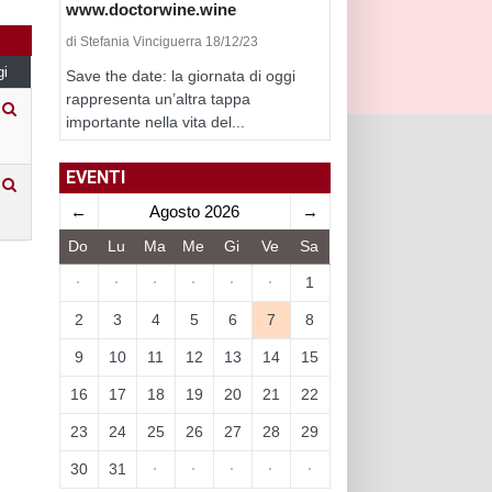
www.doctorwine.wine
di Stefania Vinciguerra 18/12/23
gi
Save the date: la giornata di oggi
rappresenta un’altra tappa
importante nella vita del...
EVENTI
←
Agosto 2026
→
Do
Lu
Ma
Me
Gi
Ve
Sa
·
·
·
·
·
·
1
2
3
4
5
6
7
8
9
10
11
12
13
14
15
16
17
18
19
20
21
22
23
24
25
26
27
28
29
30
31
·
·
·
·
·