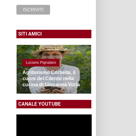
SITI AMICI
Luciano Pignataro
Agriturismo Corbella, il
cuore del Cilento nella
cucina di Giovanna Voria
CANALE YOUTUBE