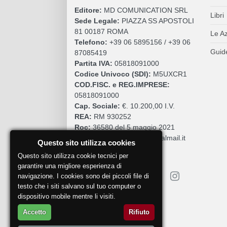
Editore:
MD COMUNICATION SRL
Libri
Sede Legale:
PIAZZA SS APOSTOLI
81 00187 ROMA
Le A
Telefono:
+39 06 5895156 / +39 06
Guide
87085419
Partita IVA:
05818091000
Codice Univoco (SDI):
M5UXCR1
COD.FISC. e REG.IMPRESE:
05818091000
Cap. Sociale:
€. 10.200,00 I.V.
REA:
RM 930252
Roc:
36580 del 5 maggio 2021
Pec:
mdcomunication@legalmail.it
Questo sito utilizza cookies
Questo sito utilizza cookie tecnici per
garantire una migliore esperienza di
navigazione. I cookies sono dei piccoli file di
testo che i siti salvano sul tuo computer o
dispositivo mobile mentre li visiti.
Segnala un problema
Accetto
Rifiuto