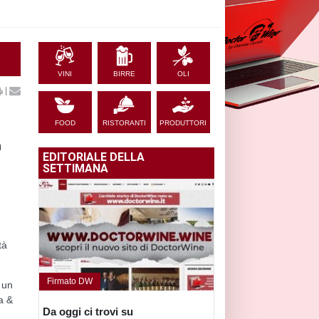
VINI
BIRRE
OLI
|
FOOD
RISTORANTI
PRODUTTORI
n
EDITORIALE DELLA
o
SETTIMANA
tà
Firmato DW
 un
na &
Da oggi ci trovi su