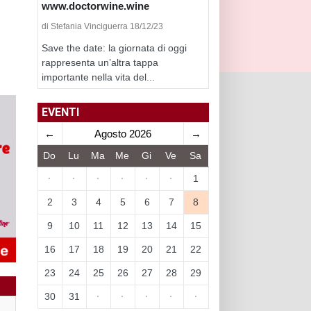
www.doctorwine.wine
di Stefania Vinciguerra 18/12/23
Save the date: la giornata di oggi
rappresenta un’altra tappa
importante nella vita del...
EVENTI
←
Agosto 2026
→
Do
Lu
Ma
Me
Gi
Ve
Sa
·
·
·
·
·
·
1
2
3
4
5
6
7
8
9
10
11
12
13
14
15
16
17
18
19
20
21
22
23
24
25
26
27
28
29
30
31
·
·
·
·
·