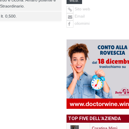
WEB:
 Straordinario.
Sito web
Email
 lt. 0,500.
oliomimi
TOP FIVE DELL'AZIENDA
Coratina Mimì