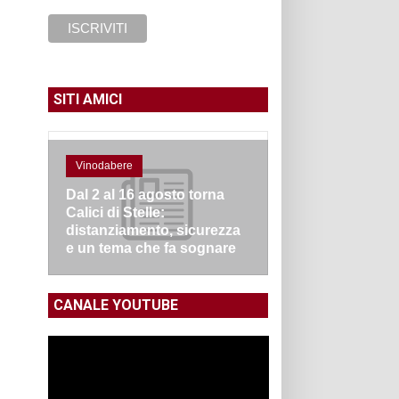
SITI AMICI
Vinodabere
Dal 2 al 16 agosto torna
Calici di Stelle:
distanziamento, sicurezza
e un tema che fa sognare
CANALE YOUTUBE