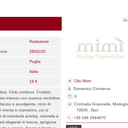
Redazione
ione
28/02/20
Puglia
Italia
Olio Mimì
19 €
Domenico Conserva
ina. Ciclo continuo. Fruttato
0
rato intenso con nuance verdoline,
Contrada Gravinella, Modugn
deciso e avvolgente, ricco di
70026 , Bari
di menta e rosmarino, cui si
ni di mandorla acerba, cannella e
+39 346 3944870
ed elegante in bocca, sprigiona
cardo e cicoria. Amaro potente e