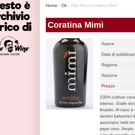
Home
/
Oli
/
Olio-Mimi-Coratina-Mimi
Coratina Mimì
Autore
Data di pubblicaz
Regione
Nazione
Prezzo
100% cultivar corat
intenso. Giallo do
limpido. Al naso è 
sentori balsamici 
associano netti to
pepe nero. Ampio 
note di carciofo, 