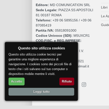
Editore:
MD COMUNICATION SRL
Libri
Sede Legale:
PIAZZA SS APOSTOLI
81 00187 ROMA
Le A
Telefono:
+39 06 5895156 / +39 06
Guide
87085419
Partita IVA:
05818091000
Codice Univoco (SDI):
M5UXCR1
COD.FISC. e REG.IMPRESE:
05818091000
Questo sito utilizza cookies
Cap. Sociale:
€. 10.200,00 I.V.
Questo sito utilizza cookie tecnici per
REA:
RM 930252
garantire una migliore esperienza di
Roc:
36580 del 5 maggio 2021
navigazione. I cookies sono dei piccoli file di
Pec:
mdcomunication@legalmail.it
testo che i siti salvano sul tuo computer o
dispositivo mobile mentre li visiti.
Accetto
Rifiuto
Leggi tutto
Segnala un problema