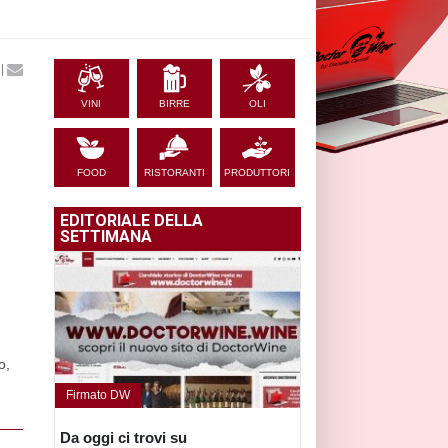
|
VINI
BIRRE
OLI
FOOD
RISTORANTI
PRODUTTORI
EDITORIALE DELLA
SETTIMANA
o,
Firmato DW
Da oggi ci trovi su