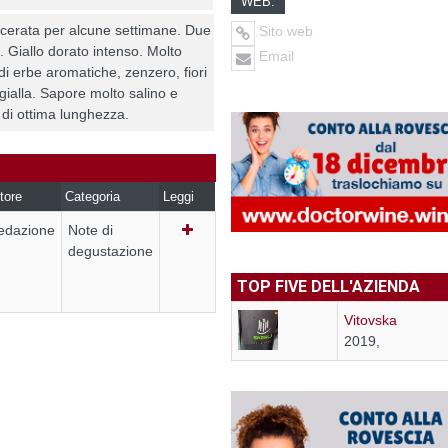
WEB:
erata per alcune settimane. Due
Sito web
i. Giallo dorato intenso. Molto
Email
 di erbe aromatiche, zenzero, fiori
ialla. Sapore molto salino e
 di ottima lunghezza.
tore
Categoria
Leggi
edazione
Note di
degustazione
TOP FIVE DELL'AZIENDA
Vitovska
2019,