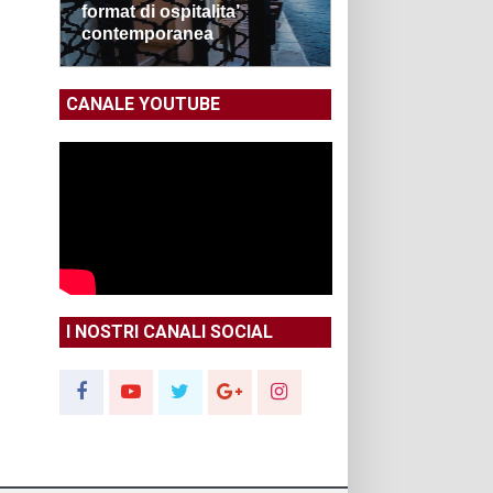
format di ospitalita’
contemporanea
CANALE YOUTUBE
I NOSTRI CANALI SOCIAL