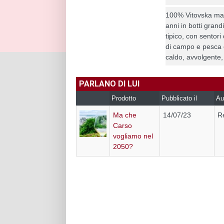
100% Vitovska mac
anni in botti grand
tipico, con sentori
di campo e pesca g
caldo, avvolgente,
PARLANO DI LUI
Prodotto
Pubblicato il
Au
Ma che
14/07/23
R
Carso
vogliamo nel
2050?