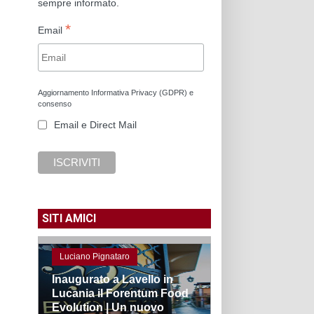
sempre informato.
*
Email
Aggiornamento Informativa Privacy (GDPR) e
consenso
Email e Direct Mail
SITI AMICI
Luciano Pignataro
Inaugurato a Lavello in
Lucania il Forentum Food
Evolution | Un nuovo