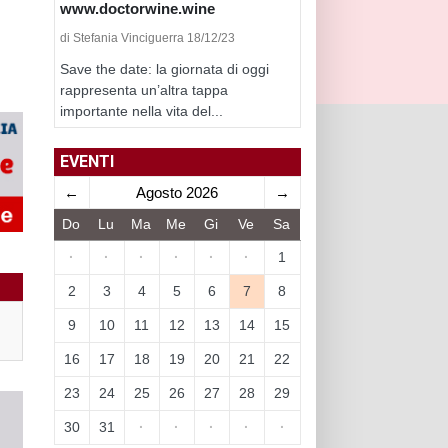
www.doctorwine.wine
di Stefania Vinciguerra 18/12/23
Save the date: la giornata di oggi
rappresenta un’altra tappa
importante nella vita del...
EVENTI
←
Agosto 2026
→
Do
Lu
Ma
Me
Gi
Ve
Sa
·
·
·
·
·
·
1
2
3
4
5
6
7
8
9
10
11
12
13
14
15
16
17
18
19
20
21
22
23
24
25
26
27
28
29
30
31
·
·
·
·
·