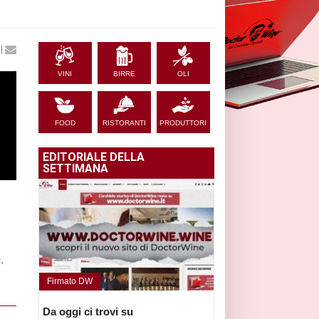
|
VINI
BIRRE
OLI
FOOD
RISTORANTI
PRODUTTORI
EDITORIALE DELLA
SETTIMANA
,
Firmato DW
Da oggi ci trovi su