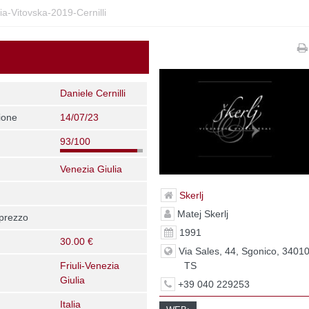
ia-Vitovska-2019-Cernilli
Daniele Cernilli
ione
14/07/23
93/100
Venezia Giulia
Skerlj
Matej Skerlj
 prezzo
1991
30.00 €
Via Sales, 44, Sgonico, 34010
TS
Friuli-Venezia
Giulia
+39 040 229253
Italia