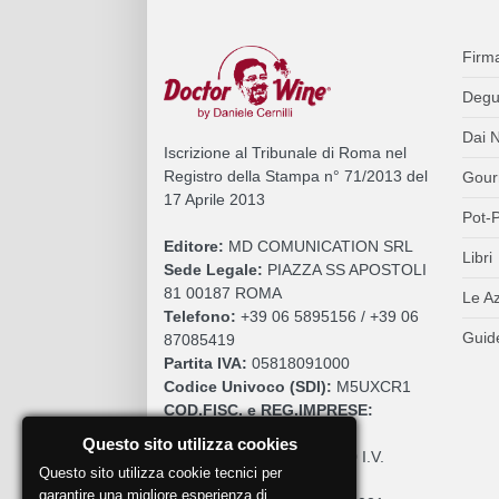
Firm
Degu
Dai N
Iscrizione al Tribunale di Roma nel
Registro della Stampa n° 71/2013 del
Gour
17 Aprile 2013
Pot-P
Editore:
MD COMUNICATION SRL
Libri
Sede Legale:
PIAZZA SS APOSTOLI
81 00187 ROMA
Le A
Telefono:
+39 06 5895156 / +39 06
Guide
87085419
Partita IVA:
05818091000
Codice Univoco (SDI):
M5UXCR1
COD.FISC. e REG.IMPRESE:
05818091000
Questo sito utilizza cookies
Cap. Sociale:
€. 10.200,00 I.V.
Questo sito utilizza cookie tecnici per
REA:
RM 930252
garantire una migliore esperienza di