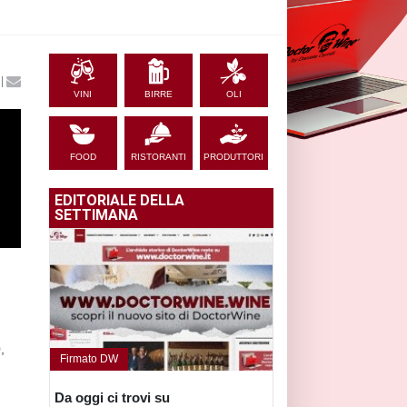
|
VINI
BIRRE
OLI
FOOD
RISTORANTI
PRODUTTORI
EDITORIALE DELLA
SETTIMANA
,
Firmato DW
Da oggi ci trovi su