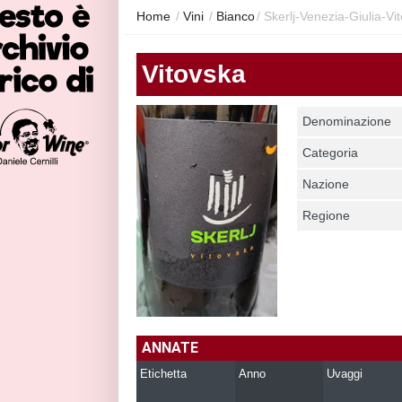
Home
/
Vini
/
Bianco
/
Skerlj-Venezia-Giulia-Vi
Vitovska
Denominazione
Categoria
Nazione
Regione
ANNATE
Etichetta
Anno
Uvaggi