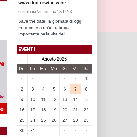
www.doctorwine.wine
di Stefania Vinciguerra 18/12/23
Save the date: la giornata di oggi
rappresenta un’altra tappa
importante nella vita del...
EVENTI
←
Agosto 2026
→
Do
Lu
Ma
Me
Gi
Ve
Sa
·
·
·
·
·
·
1
2
3
4
5
6
7
8
9
10
11
12
13
14
15
16
17
18
19
20
21
22
23
24
25
26
27
28
29
30
31
·
·
·
·
·