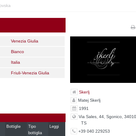
tovska
Venezia Giulia
Bianco
Italia
Friuli-Venezia Giulia
Skerlj
Matej Skerlj
1991
Via Sales, 44, Sgonico, 34010
TS
Bottiglie
Tipo
Leggi
+39 040 229253
bottiglia