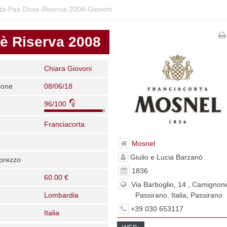
ta-Pas-Dose-Riserva-2008-Giovoni
è Riserva 2008
Chiara Giovoni
ione
08/06/18
96/100
Franciacorta
Mosnel
Giulio e Lucia Barzanò
 prezzo
1836
60.00 €
Via Barboglio, 14 , Camignone
Passirano, Italia, Passirano
Lombardia
+39 030 653117
Italia