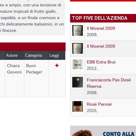
oso e ampio, con una tensione di
ature tropicali di frutto giallo,
TOP FIVE DELL'AZIENDA
 sapidità, e un finale cremoso e
chi delicatamente balsamici, in un
Il Mosnel 2009
i finezze.
2009,
Il Mosnel 2009
Autore
Categoria
Leggi
EBB Extra Brut
Chiara
Buon
2012,
Giovoni
Perlage!
Franciacorta Pas Dosè
Riserva
2008,
Rosé Parosé
2015,