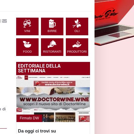
|
VINI
BIRRE
OLI
FOOD
RISTORANTI
PRODUTTORI
EDITORIALE DELLA
SETTIMANA
 di
Firmato DW
Da oggi ci trovi su