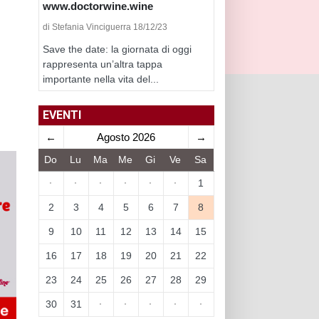
www.doctorwine.wine
di Stefania Vinciguerra 18/12/23
Save the date: la giornata di oggi
rappresenta un’altra tappa
importante nella vita del...
EVENTI
←
Agosto 2026
→
Do
Lu
Ma
Me
Gi
Ve
Sa
·
·
·
·
·
·
1
2
3
4
5
6
7
8
9
10
11
12
13
14
15
16
17
18
19
20
21
22
23
24
25
26
27
28
29
30
31
·
·
·
·
·