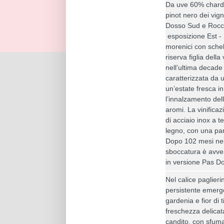
Da uve 60% chard
pinot nero dei vig
Dosso Sud e Rocco
esposizione Est - 
morenici con sche
riserva figlia del
nell’ultima decad
caratterizzata da
un’estate fresca in
l’innalzamento del
aromi. La vinificaz
di acciaio inox a t
legno, con una par
Dopo 102 mesi nel
sboccatura è avve
in versione Pas D
Nel calice paglieri
persistente emergo
gardenia e fior di 
freschezza delicat
candito, con sfuma