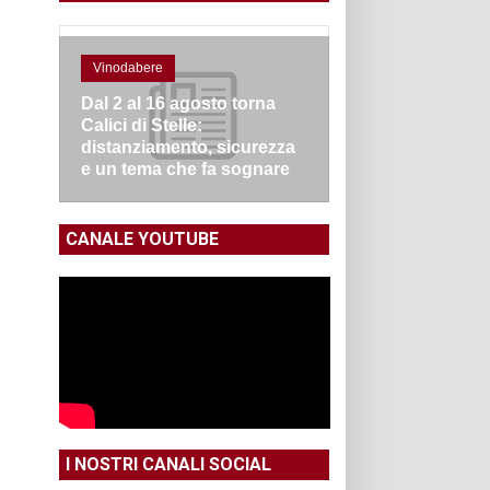
Vinodabere
Dal 2 al 16 agosto torna
Calici di Stelle:
distanziamento, sicurezza
e un tema che fa sognare
CANALE YOUTUBE
I NOSTRI CANALI SOCIAL