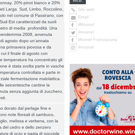
WEB:
onnay, 20% pinot bianco e 20%
neti Larga Sud, Limbo, Roccolino,
Sito web
lo nel comune di Passirano, con
Email
Sud-Est caratterizzati da suoli
ilMosnel
letro di media profondità. Una
ilmosnel
la vendemmia 2008, avvenuta
Mosnel Franciacorta
e di agosto dopo un’annata
ilmosnel
 una primavera piovosa e da
 cui il finale di agosto con
le temperature ha concentrato gli
ione è stata svolta parte in vasche
emperatura controllata e parte in
ziale fermentazione malolattica.
le seicentesche cantine la
nuta senza aggiunta di zucchero,
osé.
no dorato dal perlage fine e
no note floreali di sambuco,
tiglio, melissa e verbena, con la
a del cedro e dello zenzero
ture di orzo e pasta di nocciole.