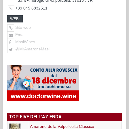
Sant'Ambrogio di Valpolicella, 37015 , VR
+39 045 6832511
WEB:
Sito web
Email
MasiWines
@MrAmaroneMasi
TOP FIVE DELL'AZIENDA
Amarone della Valpolicella Classico