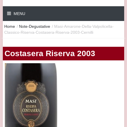
MENU
Home
/
Note-Degustative
/
Masi-Amarone-Della-Valpolicella-
Classico-Riserva-Costasera-Riserva-2003-Cernilli
Costasera Riserva 2003