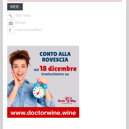
WEB:
Sito web
Email
marchesialfieri