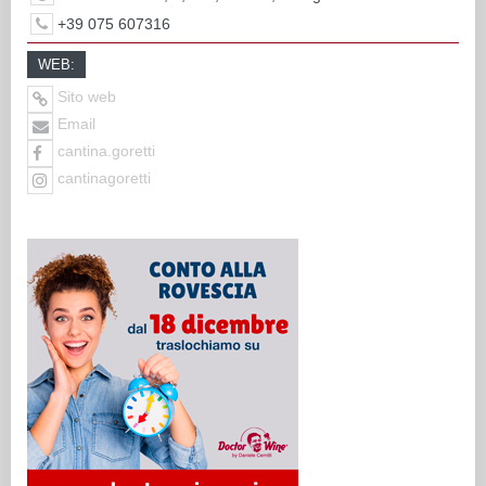
+39 075 607316
WEB:
Sito web
Email
cantina.goretti
cantinagoretti