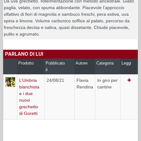
Da uve grechetto. Rifermentazione con metodo ancestrale. Giallo
paglia, velato, con spuma abbondante. Piacevole l’approccio
olfattivo di fiori di magnolia e sambuco freschi, pera estiva, uva
spina e limone. Volume carbonico soffice al palato, percorso da
freschezza decisa e salina, quasi dissetante. Chiude piacevole,
pulito e agrumato.
PARLANO DI LUI
Prodotto
Pubblicato
Autore
Categoria
Leggi
il
L’Umbria
24/08/21
Flavia
In giro per
bianchista
Rendina
cantine
e i due
nuovi
grechetto
di Goretti