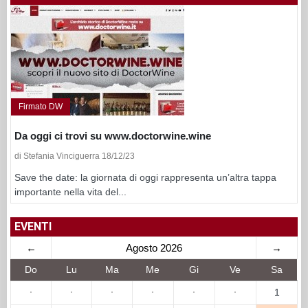
Firmato DW
Da oggi ci trovi su www.doctorwine.wine
di Stefania Vinciguerra 18/12/23
Save the date: la giornata di oggi rappresenta un’altra tappa
importante nella vita del...
EVENTI
←
Agosto 2026
→
Do
Lu
Ma
Me
Gi
Ve
Sa
·
·
·
·
·
·
1