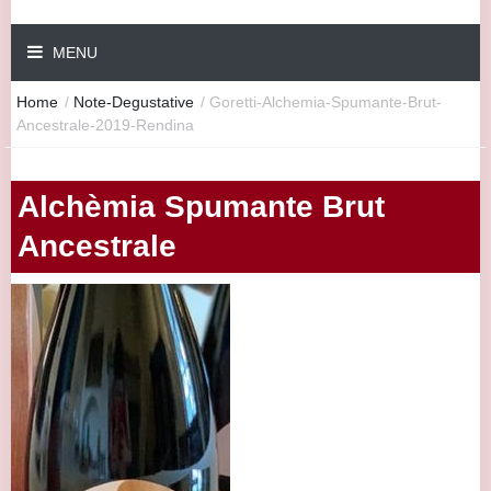
MENU
Home
/
Note-Degustative
/
Goretti-Alchemia-Spumante-Brut-
Ancestrale-2019-Rendina
Alchèmia Spumante Brut
Ancestrale