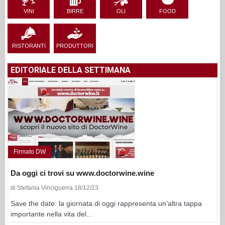
VINI
BIRRE
OLI
FOOD
RISTORANTI
PRODUTTORI
EDITORIALE DELLA SETTIMANA
Firmato DW
Da oggi ci trovi su www.doctorwine.wine
di Stefania Vinciguerra 18/12/23
Save the date: la giornata di oggi rappresenta un’altra tappa
importante nella vita del...