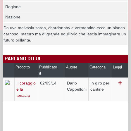
Regione
Nazione
Da uve malvasia sarda, chardonnay e vermentino ecco un bianco
carnoso, maturo ma di grande equilibrio che lascia immaginare un
futuro brillante.
PARLANO DI LUI
Prodotto
Pubblicato
Autore
Categoria
Leggi
il
Il coraggio
02/09/14
Dario
In giro per
e la
Cappelloni
cantine
tenacia