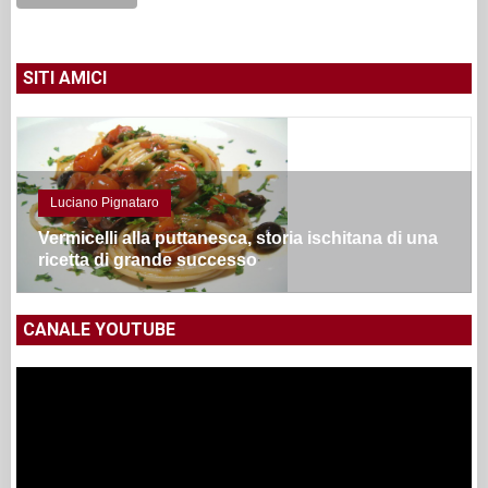
SITI AMICI
Luciano Pignataro
Vermicelli alla puttanesca, storia ischitana di una
ricetta di grande successo
CANALE YOUTUBE