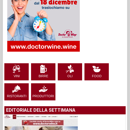
VINI
BIRRE
OLI
FOOD
RISTORANTI
PRODUTTORI
EDITORIALE DELLA SETTIMANA