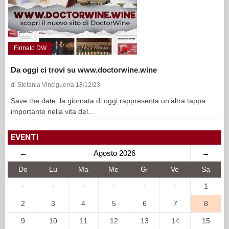
Firmato DW
Da oggi ci trovi su www.doctorwine.wine
di Stefania Vinciguerra 18/12/23
Save the date: la giornata di oggi rappresenta un’altra tappa
importante nella vita del...
EVENTI
←
Agosto 2026
→
Do
Lu
Ma
Me
Gi
Ve
Sa
·
·
·
·
·
·
1
2
3
4
5
6
7
8
9
10
11
12
13
14
15