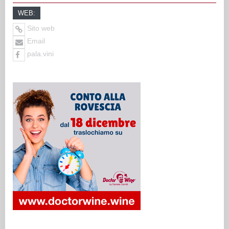
WEB:
Sito web
Email
pala.vini