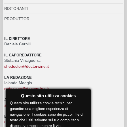
RISTORANTI
PRODUTTORI
IL DIRETTORE
Daniele Cernilli
IL CAPOREDATTORE
Stefania Vinciguerra
shedoctor@doctorwine.it
LA REDAZIONE
Iolanda Maggio
redazione@doctorwine.it
Questo sito utilizza cookies
ADVERTISING
Questo sito utilizza cookie tecnici per
advertising@doctorwine.it
garantire una migliore esperienza di
navigazione. I cookies sono dei piccoli file di
EVENTI
testo che i siti salvano sul tuo computer o
eventi@doctorwine.it
dispositivo mobile mentre li visiti.