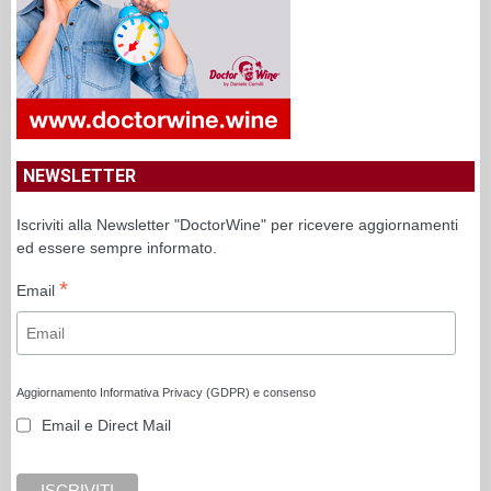
Email e Direct Mail
SITI AMICI
Luciano Pignataro
Masseria Aglio Piccolo. Un’imperdibile
Agriturismo “puro” nelle campagne di Noci (BA)
in Valle d’Itria
CANALE YOUTUBE