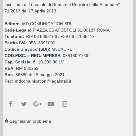
Segnala un problema
Firmato DoctorWine
Degustazioni
Dai Nostri Inviati
Gourmet
Pot-Pourri
Libri
Le Aziende Informano
Guide e Presentazioni
VINI