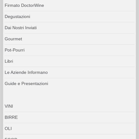
BIRRE
OLI
FOOD
RISTORANTI
PRODUTTORI
IL DIRETTORE
Daniele Cernilli
IL CAPOREDATTORE
Stefania Vinciguerra
shedoctor@doctorwine.it
LA REDAZIONE
Iolanda Maggio
redazione@doctorwine.it
ADVERTISING