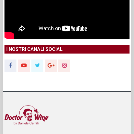
Iscrizione al Tribunale di Roma nel Registro della Stampa n°
71/2013 del 17 Aprile 2013
Editore:
MD COMUNICATION SRL
Sede Legale:
PIAZZA SS APOSTOLI 81 00187 ROMA
Telefono:
+39 06 5895156 / +39 06 87085419
Partita IVA:
05818091000
Codice Univoco (SDI):
M5UXCR1
COD.FISC. e REG.IMPRESE:
05818091000
Cap. Sociale:
€. 10.200,00 I.V.
REA:
RM 930252
Roc:
36580 del 5 maggio 2021
Pec:
mdcomunication@legalmail.it