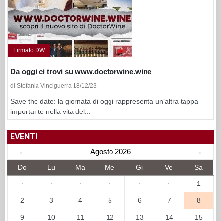
EVENTI
←
Agosto 2026
→
Do
Lu
Ma
Me
Gi
Ve
Sa
·
·
·
·
·
·
1
2
3
4
5
6
7
8
9
10
11
12
13
14
15
16
17
18
19
20
21
22
23
24
25
26
27
28
29
30
31
·
·
·
·
·