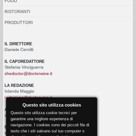
advertising@doctorwine.it
EVENTI
eventi@doctorwine.it
© 2018
DoctorWine
.
Chi Siamo
Autori
Contattaci
Privacy
Questo sito utilizza cookies
Questo sito utilizza cookie tecnici per
garantire una migliore esperienza di
navigazione. I cookies sono dei piccoli file di
testo che i siti salvano sul tuo computer o