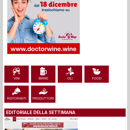
VINI
BIRRE
OLI
FOOD
RISTORANTI
PRODUTTORI
EDITORIALE DELLA SETTIMANA
Firmato DW
Da oggi ci trovi su www.doctorwine.wine
di Stefania Vinciguerra 18/12/23
Save the date: la giornata di oggi rappresenta un’altra tappa
importante nella vita del...