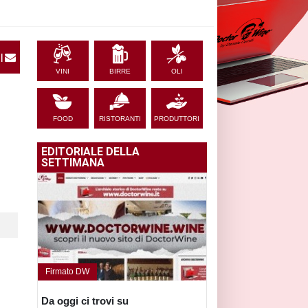
|
VINI
BIRRE
OLI
FOOD
RISTORANTI
PRODUTTORI
EDITORIALE DELLA
SETTIMANA
Firmato DW
Da oggi ci trovi su