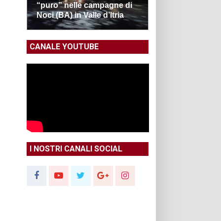
“puro” nelle campagne di
Noci (BA) in Valle d’Itria
CANALE YOUTUBE
I NOSTRI CANALI SOCIAL