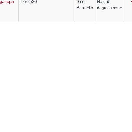
arganega
24/04/20
Sissi
Note di
Baratella
degustazione