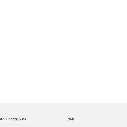
ato DoctorWine
VINI