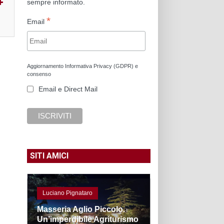
sempre informato.
*
Email
Aggiornamento Informativa Privacy (GDPR) e
consenso
Email e Direct Mail
SITI AMICI
Luciano Pignataro
Masseria Aglio Piccolo.
Un’imperdibile Agriturismo