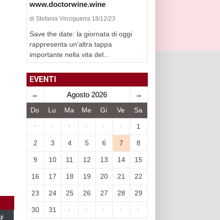
www.doctorwine.wine
di Stefania Vinciguerra 18/12/23
Save the date: la giornata di oggi
rappresenta un’altra tappa
importante nella vita del...
EVENTI
←
Agosto 2026
→
Do
Lu
Ma
Me
Gi
Ve
Sa
·
·
·
·
·
·
1
2
3
4
5
6
7
8
9
10
11
12
13
14
15
16
17
18
19
20
21
22
23
24
25
26
27
28
29
30
31
·
·
·
·
·
gi