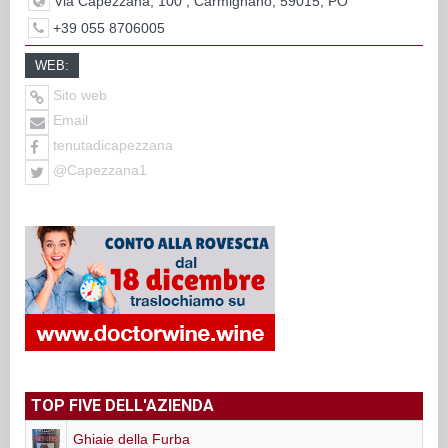
Via Capezzana, 100 , Carmignano, 59015, PO
+39 055 8706005
WEB:
Sito web
Email
tenutadicapezzana
@Capezzana1
TOP FIVE DELL'AZIENDA
Ghiaie della Furba