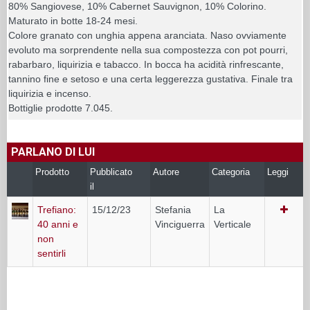
80% Sangiovese, 10% Cabernet Sauvignon, 10% Colorino.
Maturato in botte 18-24 mesi.
Colore granato con unghia appena aranciata. Naso ovviamente
evoluto ma sorprendente nella sua compostezza con pot pourri,
rabarbaro, liquirizia e tabacco. In bocca ha acidità rinfrescante,
tannino fine e setoso e una certa leggerezza gustativa. Finale tra
liquirizia e incenso.
Bottiglie prodotte 7.045.
PARLANO DI LUI
Prodotto
Pubblicato
Autore
Categoria
Leggi
il
Trefiano:
15/12/23
Stefania
La
40 anni e
Vinciguerra
Verticale
non
sentirli