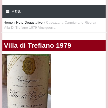
MENU
Home
/
Note-Degustative
/
Capezzana-Carmignano-Riserva-
Villa-Di-Trefiano-1979-Vinciguerra
Villa di Trefiano 1979