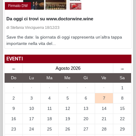
Firmato DW
Da oggi ci trovi su www.doctorwine.wine
di Stefania Vinciguerra 18/12/23
Save the date: la giornata di oggi rappresenta un’altra tappa
importante nella vita del...
EVENTI
←
Agosto 2026
→
Do
Lu
Ma
Me
Gi
Ve
Sa
·
·
·
·
·
·
1
2
3
4
5
6
7
8
9
10
11
12
13
14
15
16
17
18
19
20
21
22
23
24
25
26
27
28
29