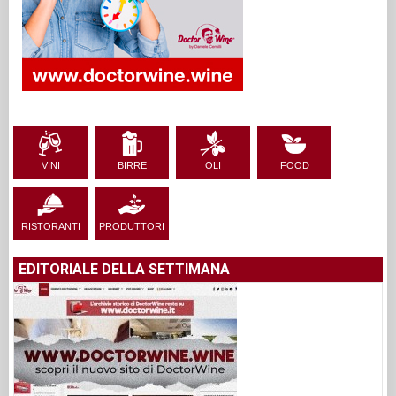
VINI
BIRRE
OLI
FOOD
RISTORANTI
PRODUTTORI
EDITORIALE DELLA SETTIMANA