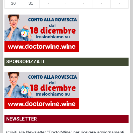
30
31
·
·
·
·
·
SPONSORIZZATI
NEWSLETTER
Iscriviti alla Newsletter "DoctorWine" per ricevere aggiornamenti