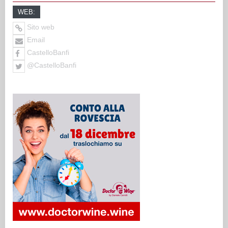
WEB:
Sito web
Email
CastelloBanfi
@CastelloBanfi