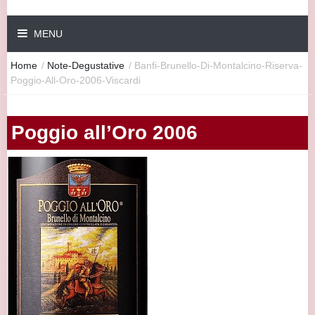
MENU
Home
/
Note-Degustative
/
Banfi-Brunello-Di-Montalcino-Riserva-
Poggio-All-Oro-2006-Viscardi
Poggio all’Oro 2006