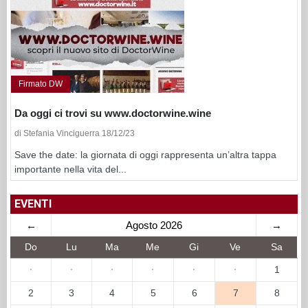
Firmato DW
Da oggi ci trovi su www.doctorwine.wine
di Stefania Vinciguerra 18/12/23
Save the date: la giornata di oggi rappresenta un’altra tappa
importante nella vita del...
EVENTI
←
Agosto 2026
→
Do
Lu
Ma
Me
Gi
Ve
Sa
·
·
·
·
·
·
1
2
3
4
5
6
7
8