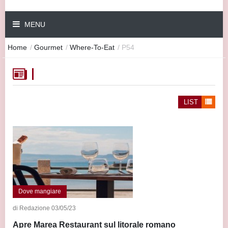
MENU
Home
/
Gourmet
/
Where-To-Eat
/
P54
LIST
Dove mangiare
di Redazione 03/05/23
Apre Marea Restaurant sul litorale romano