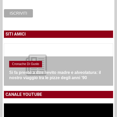
SITI AMICI
Cronache Di Gusto
Si fa presto a dire lievito madre e alveolatura: il
nostro viaggio tra le pizze degli anni ‘90
CANALE YOUTUBE