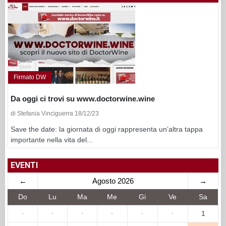
Firmato DW
Da oggi ci trovi su www.doctorwine.wine
di Stefania Vinciguerra 18/12/23
Save the date: la giornata di oggi rappresenta un’altra tappa
importante nella vita del...
EVENTI
←
Agosto 2026
→
Do
Lu
Ma
Me
Gi
Ve
Sa
·
·
·
·
·
·
1