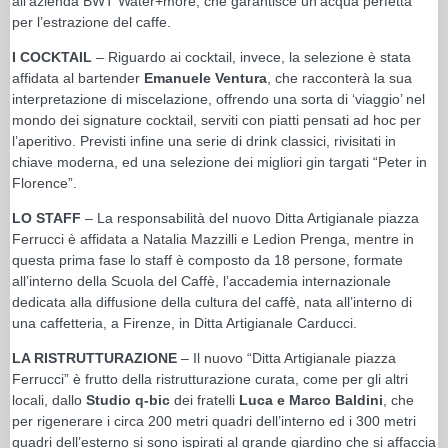
all’azienda BWT Water+more, che garantisce un’acqua perfetta
per l’estrazione del caffe.
I COCKTAIL
– Riguardo ai cocktail, invece, la selezione è stata
affidata al bartender
Emanuele Ventura
, che racconterà la sua
interpretazione di miscelazione, offrendo una sorta di ‘viaggio’ nel
mondo dei signature cocktail, serviti con piatti pensati ad hoc per
l’aperitivo. Previsti infine una serie di drink classici, rivisitati in
chiave moderna, ed una selezione dei migliori gin targati “Peter in
Florence”.
LO STAFF
– La responsabilità del nuovo Ditta Artigianale piazza
Ferrucci è affidata a Natalia Mazzilli e Ledion Prenga, mentre in
questa prima fase lo staff è composto da 18 persone, formate
all’interno della Scuola del Caffè, l’accademia internazionale
dedicata alla diffusione della cultura del caffè, nata all’interno di
una caffetteria, a Firenze, in Ditta Artigianale Carducci.
LA RISTRUTTURAZIONE
– Il nuovo “Ditta Artigianale piazza
Ferrucci” è frutto della ristrutturazione curata, come per gli altri
locali, dallo
Studio q-bic
dei fratelli
Luca e Marco Baldini
, che
per rigenerare i circa 200 metri quadri dell’interno ed i 300 metri
quadri dell’esterno si sono ispirati al grande giardino che si affaccia