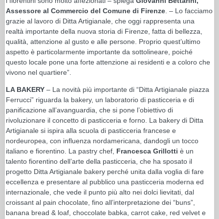
i fiorentini sono molto affezionati – spiega
Giovanni Bettarini,
Assessore al Commercio del Comune di Firenze
. – Lo facciamo
grazie al lavoro di Ditta Artigianale, che oggi rappresenta una
realtà importante della nuova storia di Firenze, fatta di bellezza,
qualità, attenzione al gusto e alle persone. Proprio quest’ultimo
aspetto è particolarmente importante da sottolineare, poiché
questo locale pone una forte attenzione ai residenti e a coloro che
vivono nel quartiere”.
LA BAKERY
– La novità più importante di “Ditta Artigianale piazza
Ferrucci” riguarda la bakery, un laboratorio di pasticceria e di
panificazione all’avanguardia, che si pone l’obiettivo di
rivoluzionare il concetto di pasticceria e forno. La bakery di Ditta
Artigianale si ispira alla scuola di pasticceria francese e
nordeuropea, con influenza nordamericana, dandogli un tocco
italiano e fiorentino. La pastry chef,
Francesca Grillotti
è un
talento fiorentino dell’arte della pasticceria, che ha sposato il
progetto Ditta Artigianale bakery perché unita dalla voglia di fare
eccellenza e presentare al pubblico una pasticceria moderna ed
internazionale, che vede il punto più alto nei dolci lievitati, dal
croissant al pain chocolate, fino all’interpretazione dei “buns”,
banana bread & loaf, choccolate babka, carrot cake, red velvet e