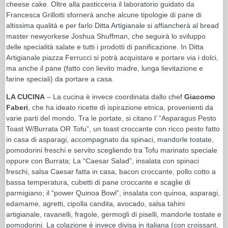
cheese cake. Oltre alla pasticceria il laboratorio guidato da
Francesca Grillotti sfornerà anche alcune tipologie di pane di
altissima qualità e per farlo Ditta Artigianale si affiancherà al bread
master newyorkese Joshua Shuffman, che seguirà lo sviluppo
delle specialità salate e tutti i prodotti di panificazione. In Ditta
Artigianale piazza Ferrucci si potrà acquistare e portare via i dolci,
ma anche il pane (fatto con lievito madre, lunga lievitazione e
farine speciali) da portare a casa.
LA CUCINA
– La cucina è invece coordinata dallo chef
Giacomo
Faberi
, che ha ideato ricette di ispirazione etnica, provenienti da
varie parti del mondo. Tra le portate, si citano l’ “Asparagus Pesto
Toast W/Burrata OR Tofu”, un toast croccante con ricco pesto fatto
in casa di asparagi, accompagnato da spinaci, mandorle tostate,
pomodorini freschi e servito scegliendo tra Tofu marinato speciale
oppure con Burrata; La “Caesar Salad”, insalata con spinaci
freschi, salsa Caesar fatta in casa, bacon croccante, pollo cotto a
bassa temperatura, cubetti di pane croccante e scaglie di
parmigiano; il “power Quinoa Bowl”, insalata con quinoa, asparagi,
edamame, agretti, cipolla candita, avocado, salsa tahini
artigianale, ravanelli, fragole, germogli di piselli, mandorle tostate e
pomodorini. La colazione è invece divisa in italiana (con croissant,