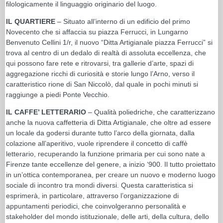
filologicamente il linguaggio originario del luogo.
IL QUARTIERE
– Situato all’interno di un edificio del primo
Novecento che si affaccia su piazza Ferrucci, in Lungarno
Benvenuto Cellini 1/r, il nuovo “Ditta Artigianale piazza Ferrucci” si
trova al centro di un dedalo di realtà di assoluta eccellenza, che
qui possono fare rete e ritrovarsi, tra gallerie d’arte, spazi di
aggregazione ricchi di curiosità e storie lungo l’Arno, verso il
caratteristico rione di San Niccolò, dal quale in pochi minuti si
raggiunge a piedi Ponte Vecchio.
IL CAFFE’ LETTERARIO
– Qualità poliedriche, che caratterizzano
anche la nuova caffetteria di Ditta Artigianale, che oltre ad essere
un locale da godersi durante tutto l’arco della giornata, dalla
colazione all’aperitivo, vuole riprendere il concetto di caffè
letterario, recuperando la funzione primaria per cui sono nate a
Firenze tante eccellenze del genere, a inizio ‘900. Il tutto proiettato
in un’ottica contemporanea, per creare un nuovo e moderno luogo
sociale di incontro tra mondi diversi. Questa caratteristica si
esprimerà, in particolare, attraverso l’organizzazione di
appuntamenti periodici, che coinvolgeranno personalità e
stakeholder del mondo istituzionale, delle arti, della cultura, dello