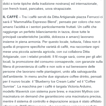
dolci e torte tipiche della tradizione nostrana) ed internazionale,
con french toast, pancakes, uova strapazzate.
IL CAFFÈ
– Tra i caffè serviti da Ditta Artigianale piazza Ferrucci ci
sarà il “MammaMia Espresso Blend”, pensato per coloro che non
amano l'acidità e i sentori particolarmente fruttati. Un caffè che
raggiunge un perfetto bilanciamento in tazza, dove tutte le
principali caratteristiche (acidità, dolcezza e amaro) lavorano
insieme in piena armonia. Per questo locale, tuttavia, l’idea non è
quella di proporre specifiche varietà di caffè, ma raccontare ogni
mese una piccola azienda agricola, con cui collabora Ditta
Artigianale, con i relativi prodotti. Il fil rouge sarà, come per gli altri
locali, la promozione del consumo consapevole, con garanzie sulla
filiera di provenienza di caffè e non solo e sul benessere delle
persone che lavorano nelle piantagioni, unito alla salvaguardia
dell’ambiente. In menu anche due signature coffee drinks, pensati
per il nuovo locale: il “Blueberry Ice Cream Latte” ed il “Coffee
Sunrise”. La macchina per i caffè è targata Victoria Arduino,
modello Maverick con sistema pure brew, e macinini Mythos con
macinatura on demand che garantiscono una macinatura precisa,
mentre il sistema di controllo e depurazione acqua è stato affidato