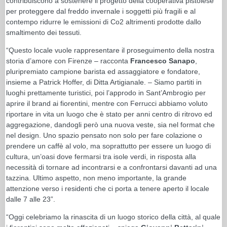
contribuiscono a sostenere il progetto della cooperativa pistoiese
per proteggere dal freddo invernale i soggetti più fragili e al
contempo ridurre le emissioni di Co2 altrimenti prodotte dallo
smaltimento dei tessuti.
“Questo locale vuole rappresentare il proseguimento della nostra
storia d’amore con Firenze – racconta
Francesco Sanapo
,
pluripremiato campione barista ed assaggiatore e fondatore,
insieme a Patrick Hoffer, di Ditta Artigianale. – Siamo partiti in
luoghi prettamente turistici, poi l’approdo in Sant’Ambrogio per
aprire il brand ai fiorentini, mentre con Ferrucci abbiamo voluto
riportare in vita un luogo che è stato per anni centro di ritrovo ed
aggregazione, dandogli però una nuova veste, sia nel format che
nel design. Uno spazio pensato non solo per fare colazione o
prendere un caffè al volo, ma soprattutto per essere un luogo di
cultura, un’oasi dove fermarsi tra isole verdi, in risposta alla
necessità di tornare ad incontrarsi e a confrontarsi davanti ad una
tazzina. Ultimo aspetto, non meno importante, la grande
attenzione verso i residenti che ci porta a tenere aperto il locale
dalle 7 alle 23”.
“Oggi celebriamo la rinascita di un luogo storico della città, al quale