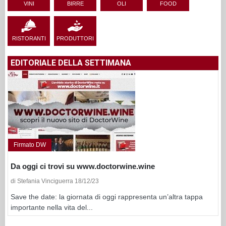
VINI
BIRRE
OLI
FOOD
RISTORANTI
PRODUTTORI
EDITORIALE DELLA SETTIMANA
Firmato DW
Da oggi ci trovi su www.doctorwine.wine
di Stefania Vinciguerra 18/12/23
Save the date: la giornata di oggi rappresenta un’altra tappa
importante nella vita del...