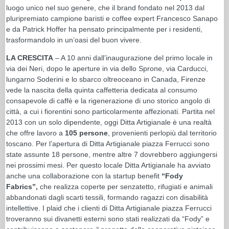
luogo unico nel suo genere, che il brand fondato nel 2013 dal
pluripremiato campione baristi e coffee expert Francesco Sanapo
e da Patrick Hoffer ha pensato principalmente per i residenti,
trasformandolo in un’oasi del buon vivere.
LA CRESCITA
– A 10 anni dall’inaugurazione del primo locale in
via dei Neri, dopo le aperture in via dello Sprone, via Carducci,
lungarno Soderini e lo sbarco oltreoceano in Canada, Firenze
vede la nascita della quinta caffetteria dedicata al consumo
consapevole di caffè e la rigenerazione di uno storico angolo di
città, a cui i fiorentini sono particolarmente affezionati. Partita nel
2013 con un solo dipendente, oggi Ditta Artigianale è una realtà
che offre lavoro a
105 persone
, provenienti perlopiù dal territorio
toscano. Per l’apertura di Ditta Artigianale piazza Ferrucci sono
state assunte 18 persone, mentre altre 7 dovrebbero aggiungersi
nei prossimi mesi. Per questo locale Ditta Artigianale ha avviato
anche una collaborazione con la startup benefit
“Fody
Fabrics”,
che realizza coperte per senzatetto, rifugiati e animali
abbandonati dagli scarti tessili, formando ragazzi con disabilità
intellettive. I plaid che i clienti di Ditta Artigianale piazza Ferrucci
troveranno sui divanetti esterni sono stati realizzati da “Fody” e