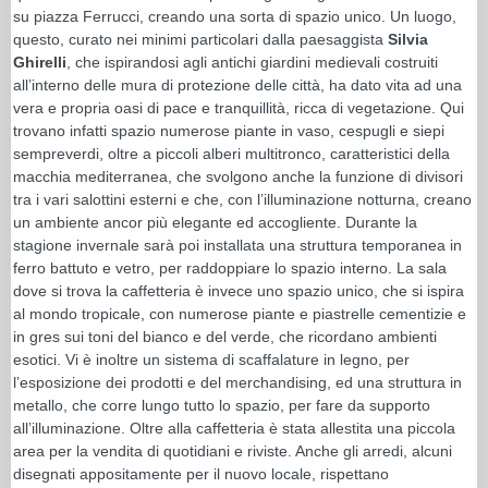
su piazza Ferrucci, creando una sorta di spazio unico. Un luogo,
questo, curato nei minimi particolari dalla paesaggista
Silvia
Ghirelli
, che ispirandosi agli antichi giardini medievali costruiti
all’interno delle mura di protezione delle città, ha dato vita ad una
vera e propria oasi di pace e tranquillità, ricca di vegetazione. Qui
trovano infatti spazio numerose piante in vaso, cespugli e siepi
sempreverdi, oltre a piccoli alberi multitronco, caratteristici della
macchia mediterranea, che svolgono anche la funzione di divisori
tra i vari salottini esterni e che, con l’illuminazione notturna, creano
un ambiente ancor più elegante ed accogliente. Durante la
stagione invernale sarà poi installata una struttura temporanea in
ferro battuto e vetro, per raddoppiare lo spazio interno. La sala
dove si trova la caffetteria è invece uno spazio unico, che si ispira
al mondo tropicale, con numerose piante e piastrelle cementizie e
in gres sui toni del bianco e del verde, che ricordano ambienti
esotici. Vi è inoltre un sistema di scaffalature in legno, per
l’esposizione dei prodotti e del merchandising, ed una struttura in
metallo, che corre lungo tutto lo spazio, per fare da supporto
all’illuminazione. Oltre alla caffetteria è stata allestita una piccola
area per la vendita di quotidiani e riviste. Anche gli arredi, alcuni
disegnati appositamente per il nuovo locale, rispettano