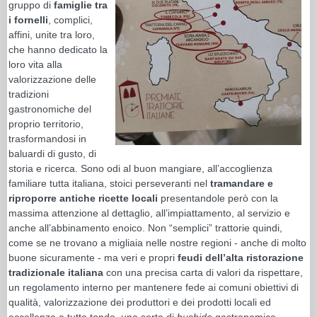
gruppo di
famiglie tra
i fornelli
, complici,
affini, unite tra loro,
che hanno dedicato la
loro vita alla
valorizzazione delle
tradizioni
gastronomiche del
proprio territorio,
trasformandosi in
baluardi di gusto, di
storia e ricerca. Sono odi al buon mangiare, all’accoglienza
familiare tutta italiana, stoici perseveranti nel
tramandare e
riproporre antiche ricette locali
presentandole però con la
massima attenzione al dettaglio, all’impiattamento, al servizio e
anche all’abbinamento enoico. Non “semplici” trattorie quindi,
come se ne trovano a migliaia nelle nostre regioni - anche di molto
buone sicuramente - ma veri e propri
feudi dell’alta ristorazione
tradizionale italiana
con una precisa carta di valori da rispettare,
un regolamento interno per mantenere fede ai comuni obiettivi di
qualità, valorizzazione dei produttori e dei prodotti locali ed
eccellenza a tutto tondo, una sorta di
bushido
gastronomico.