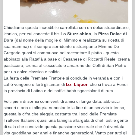
Chiudiamo questa incredibile carrellata con un dolce straordinario,
iconico, per cui concede il bis
Lo Stuzzichino
, la
Pizza Dolce di
Dora
(dal nome della moglie di Mimmo e realizzata su ricetta di
sua mamma) e il sempre sorridente e straripante Mimmo De
Gregorio quasi si commuove nel raccontare il piatto - questo
abbinato alla Ratafià a base di Cesanese di Riccardi Reale: crema
pasticcera, crema al cioccolato e amarene dei Colli di San Pietro
per un dolce classico e solido.
La festa delle Premiate Trattorie si conclude in veranda e con i
caffè vengono offerti gli amari di
Izzi Liquori
che si trova a Fondi
in provincia di Latina e dei soffici babà sgocciolanti di rum.
Volti pieni di sorrisi conniventi di amici di lunga data, abbracci
sinceri e aria di allegria nonostante la fine di un servizio intenso,
questa la cifra che aleggia costante tra i soci delle Premiate
Trattorie Italiane: quasi una famiglia allargata di chef, osti e gente
di sala che condivide questa passione viscerale che è diventata
vita quotidiana per anni e finanche generazioni. Vanto per tutti gli