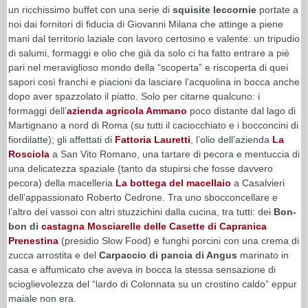
un ricchissimo buffet con una serie di
squisite leccornie
portate a
noi dai fornitori di fiducia di Giovanni Milana che attinge a piene
mani dal territorio laziale con lavoro certosino e valente: un tripudio
di salumi, formaggi e olio che già da solo ci ha fatto entrare a piè
pari nel meraviglioso mondo della “scoperta” e riscoperta di quei
sapori così franchi e piacioni da lasciare l’acquolina in bocca anche
dopo aver spazzolato il piatto. Solo per citarne qualcuno: i
formaggi dell’
azienda agricola Ammano
poco distante dal lago di
Martignano a nord di Roma (su tutti il caciocchiato e i bocconcini di
fiordilatte); gli affettati di
Fattoria Lauretti
, l’olio dell’azienda
La
Rosciola
a San Vito Romano, una tartare di pecora e mentuccia di
una delicatezza spaziale (tanto da stupirsi che fosse davvero
pecora) della macelleria
La bottega del macellaio
a Casalvieri
dell’appassionato Roberto Cedrone. Tra uno sbocconcellare e
l’altro dei vassoi con altri stuzzichini dalla cucina, tra tutti: dei
Bon-
bon
di
castagna Mosciarelle delle Casette di Capranica
Prenestina
(presidio Slow Food) e funghi porcini con una crema di
zucca arrostita e del
Carpaccio di pancia di Angus
marinato in
casa e affumicato che aveva in bocca la stessa sensazione di
scioglievolezza del “lardo di Colonnata su un crostino caldo” eppur
maiale non era.