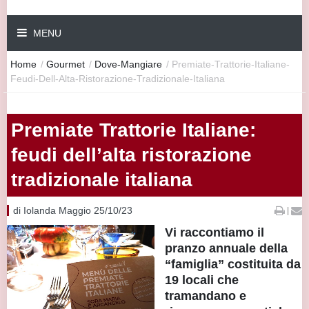
MENU
Home
/
Gourmet
/
Dove-Mangiare
/
Premiate-Trattorie-Italiane-
Feudi-Dell-Alta-Ristorazione-Tradizionale-Italiana
Premiate Trattorie Italiane:
feudi dell’alta ristorazione
tradizionale italiana
di Iolanda Maggio 25/10/23
|
Vi raccontiamo il
pranzo annuale della
“famiglia” costituita da
19 locali che
tramandano e