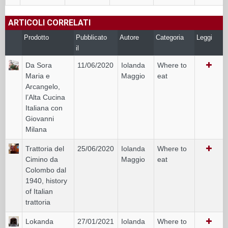
ARTICOLI CORRELATI
Prodotto
Pubblicato
Autore
Categoria
Leggi
il
Da Sora
11/06/2020
Iolanda
Where to
Maria e
Maggio
eat
Arcangelo,
l’Alta Cucina
Italiana con
Giovanni
Milana
Trattoria del
25/06/2020
Iolanda
Where to
Cimino da
Maggio
eat
Colombo dal
1940, history
of Italian
trattoria
Lokanda
27/01/2021
Iolanda
Where to