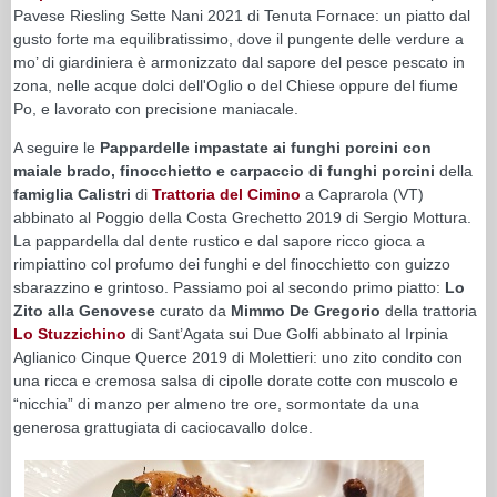
Pavese Riesling Sette Nani 2021 di Tenuta Fornace: un piatto dal
gusto forte ma equilibratissimo, dove il pungente delle verdure a
mo’ di giardiniera è armonizzato dal sapore del pesce pescato in
zona, nelle acque dolci dell'Oglio o del Chiese oppure del fiume
Po, e lavorato con precisione maniacale.
A seguire le
Pappardelle impastate ai funghi porcini con
maiale brado, finocchietto e carpaccio di funghi porcini
della
famiglia Calistri
di
Trattoria del Cimino
a Caprarola (VT)
abbinato al Poggio della Costa Grechetto 2019 di Sergio Mottura.
La pappardella dal dente rustico e dal sapore ricco gioca a
rimpiattino col profumo dei funghi e del finocchietto con guizzo
sbarazzino e grintoso. Passiamo poi al secondo primo piatto:
Lo
Zito alla Genovese
curato da
Mimmo De Gregorio
della trattoria
Lo Stuzzichino
di Sant’Agata sui Due Golfi abbinato al Irpinia
Aglianico Cinque Querce 2019 di Molettieri: uno zito condito con
una ricca e cremosa salsa di cipolle dorate cotte con muscolo e
“nicchia” di manzo per almeno tre ore, sormontate da una
generosa grattugiata di caciocavallo dolce.