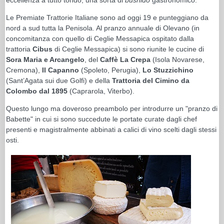
Le Premiate Trattorie Italiane sono ad oggi 19 e punteggiano da
nord a sud tutta la Penisola. Al pranzo annuale di Olevano (in
concomitanza con quello di Ceglie Messapica ospitato dalla
trattoria
Cibus
di Ceglie Messapica) si sono riunite le cucine di
Sora Maria e Arcangelo
, del
Caffè La Crepa
(Isola Novarese,
Cremona),
Il Capanno
(Spoleto, Perugia),
Lo Stuzzichino
(Sant’Agata sui due Golfi) e della
Trattoria del Cimino da
Colombo dal 1895
(Caprarola, Viterbo).
Questo lungo ma doveroso preambolo per introdurre un "pranzo di
Babette" in cui si sono succedute le portate curate dagli chef
presenti e magistralmente abbinati a calici di vino scelti dagli stessi
osti.