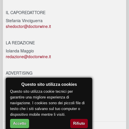
IL CAPOREDATTORE
Stefania Vinciguerra
shedoctor@doctorwine.it
LA REDAZIONE
Iolanda Maggio
redazione@doctorwine.it
ADVERTISING
advertising@doctorwine.it
Questo sito utilizza cookies
Questo sito utilizza cookie tecnici per
EVENTI
garantire una migliore esperienza di
navigazione. I cookies sono dei piccoli file di
eventi@doctorwine.it
testo che i siti salvano sul tuo computer o
dispositivo mobile mentre li visiti.
Accetto
Rifiuto