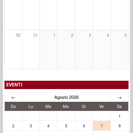
30
31
1
2
3
4
5
EVENTI
←
Agosto 2026
→
Do
Lu
Ma
Me
Gi
Ve
Sa
·
·
·
·
·
·
1
2
3
4
5
6
7
8